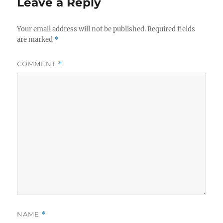
Leave a Reply
Your email address will not be published.
Required fields
are marked
*
COMMENT
*
NAME
*