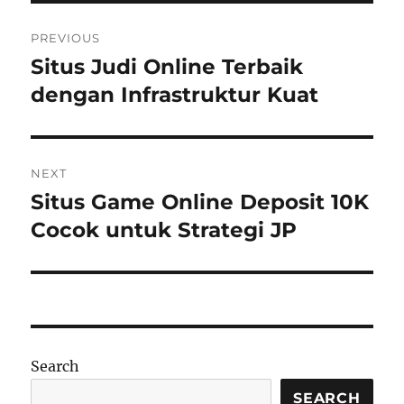
Post
PREVIOUS
navigation
Situs Judi Online Terbaik
Previous
post:
dengan Infrastruktur Kuat
NEXT
Situs Game Online Deposit 10K
Next
post:
Cocok untuk Strategi JP
Search
SEARCH