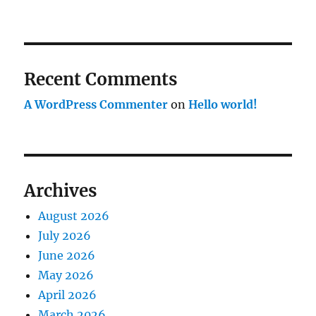
Recent Comments
A WordPress Commenter
on
Hello world!
Archives
August 2026
July 2026
June 2026
May 2026
April 2026
March 2026