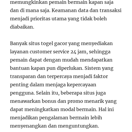
memungkinkan pemain bermain kapan saja
dan di mana saja. Keamanan data dan transaksi
menjadi prioritas utama yang tidak boleh
diabaikan.
Banyak situs togel gacor yang menyediakan
layanan customer service 24 jam, sehingga
pemain dapat dengan mudah mendapatkan
bantuan kapan pun diperlukan. Sistem yang
transparan dan terpercaya menjadi faktor
penting dalam menjaga kepercayaan
pengguna. Selain itu, beberapa situs juga
menawarkan bonus dan promo menarik yang
dapat meningkatkan modal bermain. Hal ini
menjadikan pengalaman bermain lebih
menyenangkan dan menguntungkan.