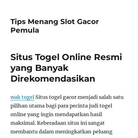
Tips Menang Slot Gacor
Pemula
Situs Togel Online Resmi
yang Banyak
Direkomendasikan
wak togel
Situs togel gacor menjadi salah satu
pilihan utama bagi para pecinta judi togel
online yang ingin mendapatkan hasil
maksimal. Keberadaan situs ini sangat
membantu dalam meningkatkan peluang