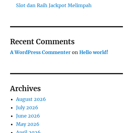
Slot dan Raih Jackpot Melimpah
Recent Comments
A WordPress Commenter
on
Hello world!
Archives
August 2026
July 2026
June 2026
May 2026
April 2026