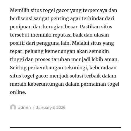
Memilih situs togel gacor yang terpercaya dan
berlisensi sangat penting agar terhindar dari
penipuan dan kerugian besar. Pastikan situs
tersebut memiliki reputasi baik dan ulasan
positif dari pengguna lain. Melalui situs yang
tepat, peluang kemenangan akan semakin
tinggi dan proses taruhan menjadi lebih aman.
Seiring perkembangan teknologi, keberadaan
situs togel gacor menjadi solusi terbaik dalam
meraih keberuntungan dalam permainan togel
online.
Author
Posted
admin
January 3, 2026
on