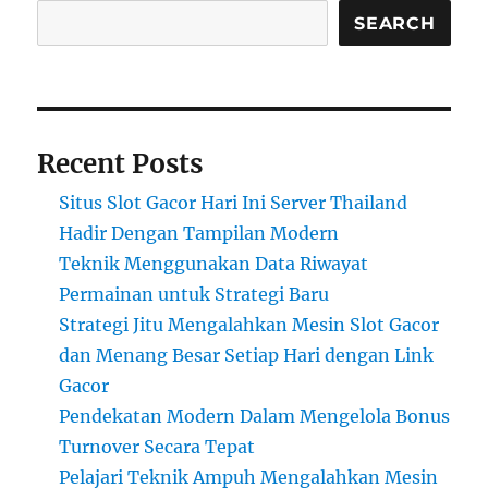
SEARCH
Recent Posts
Situs Slot Gacor Hari Ini Server Thailand
Hadir Dengan Tampilan Modern
Teknik Menggunakan Data Riwayat
Permainan untuk Strategi Baru
Strategi Jitu Mengalahkan Mesin Slot Gacor
dan Menang Besar Setiap Hari dengan Link
Gacor
Pendekatan Modern Dalam Mengelola Bonus
Turnover Secara Tepat
Pelajari Teknik Ampuh Mengalahkan Mesin