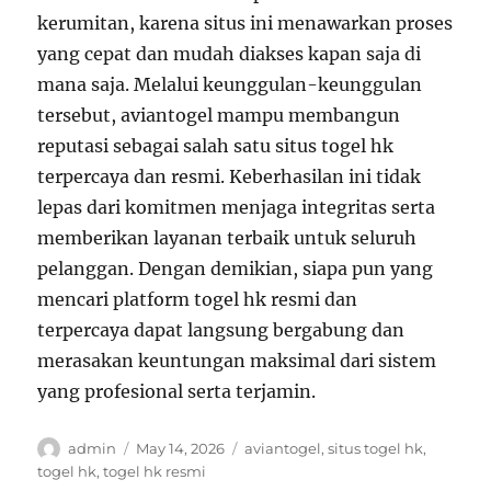
kerumitan, karena situs ini menawarkan proses
yang cepat dan mudah diakses kapan saja di
mana saja. Melalui keunggulan-keunggulan
tersebut, aviantogel mampu membangun
reputasi sebagai salah satu situs togel hk
terpercaya dan resmi. Keberhasilan ini tidak
lepas dari komitmen menjaga integritas serta
memberikan layanan terbaik untuk seluruh
pelanggan. Dengan demikian, siapa pun yang
mencari platform togel hk resmi dan
terpercaya dapat langsung bergabung dan
merasakan keuntungan maksimal dari sistem
yang profesional serta terjamin.
Author
Posted
Tags
admin
May 14, 2026
aviantogel
,
situs togel hk
,
on
togel hk
,
togel hk resmi