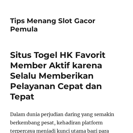
Tips Menang Slot Gacor
Pemula
Situs Togel HK Favorit
Member Aktif karena
Selalu Memberikan
Pelayanan Cepat dan
Tepat
Dalam dunia perjudian daring yang semakin
berkembang pesat, kehadiran platform
terpercaya menjadi kunci utama bagi para