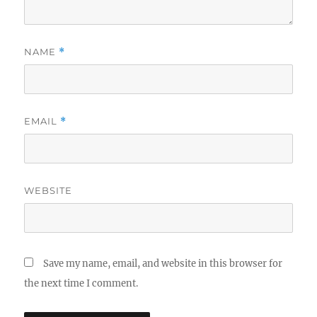
NAME
*
EMAIL
*
WEBSITE
Save my name, email, and website in this browser for
the next time I comment.