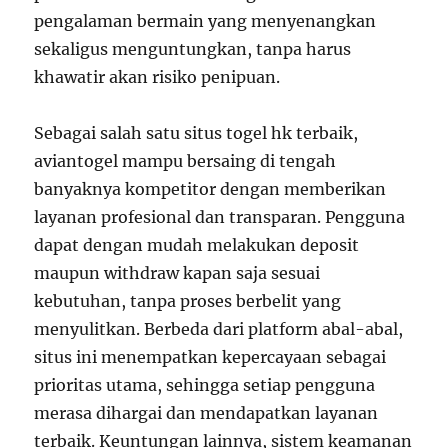
pengalaman bermain yang menyenangkan
sekaligus menguntungkan, tanpa harus
khawatir akan risiko penipuan.
Sebagai salah satu situs togel hk terbaik,
aviantogel mampu bersaing di tengah
banyaknya kompetitor dengan memberikan
layanan profesional dan transparan. Pengguna
dapat dengan mudah melakukan deposit
maupun withdraw kapan saja sesuai
kebutuhan, tanpa proses berbelit yang
menyulitkan. Berbeda dari platform abal-abal,
situs ini menempatkan kepercayaan sebagai
prioritas utama, sehingga setiap pengguna
merasa dihargai dan mendapatkan layanan
terbaik. Keuntungan lainnya, sistem keamanan