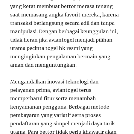
yang ketat membuat bettor merasa tenang
saat memasang angka favorit mereka, karena
transaksi berlangsung secara adil dan tanpa
manipulasi. Dengan berbagai keunggulan ini,
tidak heran jika aviantogel menjadi pilihan
utama pecinta togel hk resmi yang
menginginkan pengalaman bermain yang
aman dan menguntungkan.
Mengandalkan inovasi teknologi dan
pelayanan prima, aviantogel terus
memperbarui fitur serta menambah
kenyamanan pengguna. Berbagai metode
pembayaran yang variatif serta proses
pendaftaran yang simpel menjadi daya tarik
utama. Para bettor tidak perlu khawatir akan