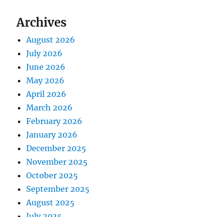
Archives
August 2026
July 2026
June 2026
May 2026
April 2026
March 2026
February 2026
January 2026
December 2025
November 2025
October 2025
September 2025
August 2025
July 2025