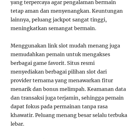
yang terpercaya agar pengalaman bermain
tetap aman dan menyenangkan. Keuntungan
lainnya, peluang jackpot sangat tinggi,
meningkatkan semangat bermain.
Menggunakan link slot mudah menang juga
memudahkan pemain untuk mengakses
berbagai game favorit. Situs resmi
menyediakan berbagai pilihan slot dari
provider ternama yang menawarkan fitur
menarik dan bonus melimpah. Keamanan data
dan transaksi juga terjamin, sehingga pemain
dapat fokus pada permainan tanpa rasa
khawatir. Peluang menang besar selalu terbuka
lebar.