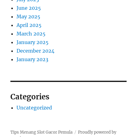
June 2025
May 2025
April 2025
March 2025
January 2025
December 2024
January 2023
Categories
Uncategorized
Tips Menang Slot Gacor Pemula
Proudly powered by