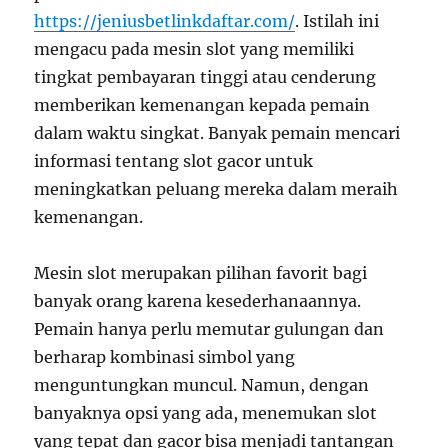
https://jeniusbetlinkdaftar.com/
. Istilah ini
mengacu pada mesin slot yang memiliki
tingkat pembayaran tinggi atau cenderung
memberikan kemenangan kepada pemain
dalam waktu singkat. Banyak pemain mencari
informasi tentang slot gacor untuk
meningkatkan peluang mereka dalam meraih
kemenangan.
Mesin slot merupakan pilihan favorit bagi
banyak orang karena kesederhanaannya.
Pemain hanya perlu memutar gulungan dan
berharap kombinasi simbol yang
menguntungkan muncul. Namun, dengan
banyaknya opsi yang ada, menemukan slot
yang tepat dan gacor bisa menjadi tantangan