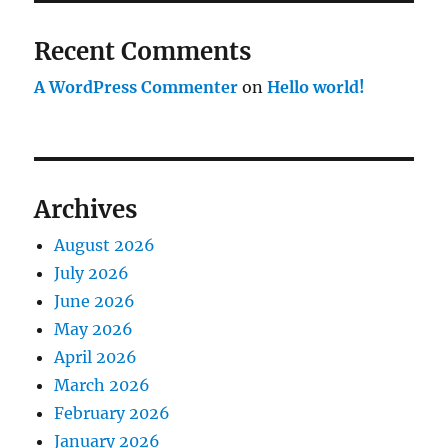
Recent Comments
A WordPress Commenter
on
Hello world!
Archives
August 2026
July 2026
June 2026
May 2026
April 2026
March 2026
February 2026
January 2026