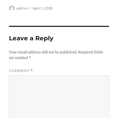
Author
Posted
admin
April 1, 2026
on
Leave a Reply
Your email address will not be published.
Required fields
are marked
*
COMMENT
*