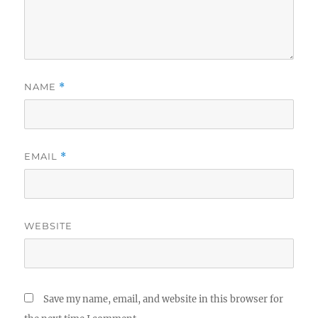
NAME
*
EMAIL
*
WEBSITE
Save my name, email, and website in this browser for