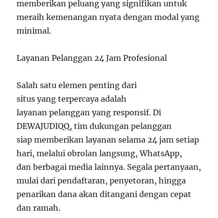
memberikan peluang yang signifikan untuk
meraih kemenangan nyata dengan modal yang
minimal.
Layanan Pelanggan 24 Jam Profesional
Salah satu elemen penting dari
situs yang terpercaya adalah
layanan pelanggan yang responsif. Di
DEWAJUDIQQ, tim dukungan pelanggan
siap memberikan layanan selama 24 jam setiap
hari, melalui obrolan langsung, WhatsApp,
dan berbagai media lainnya. Segala pertanyaan,
mulai dari pendaftaran, penyetoran, hingga
penarikan dana akan ditangani dengan cepat
dan ramah.