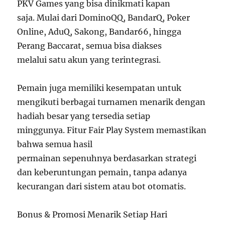
PKV Games yang bisa dinikmati kapan
saja. Mulai dari DominoQQ, BandarQ, Poker
Online, AduQ, Sakong, Bandar66, hingga
Perang Baccarat, semua bisa diakses
melalui satu akun yang terintegrasi.
Pemain juga memiliki kesempatan untuk
mengikuti berbagai turnamen menarik dengan
hadiah besar yang tersedia setiap
minggunya. Fitur Fair Play System memastikan
bahwa semua hasil
permainan sepenuhnya berdasarkan strategi
dan keberuntungan pemain, tanpa adanya
kecurangan dari sistem atau bot otomatis.
Bonus & Promosi Menarik Setiap Hari