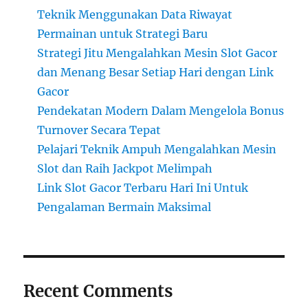
Teknik Menggunakan Data Riwayat
Permainan untuk Strategi Baru
Strategi Jitu Mengalahkan Mesin Slot Gacor
dan Menang Besar Setiap Hari dengan Link
Gacor
Pendekatan Modern Dalam Mengelola Bonus
Turnover Secara Tepat
Pelajari Teknik Ampuh Mengalahkan Mesin
Slot dan Raih Jackpot Melimpah
Link Slot Gacor Terbaru Hari Ini Untuk
Pengalaman Bermain Maksimal
Recent Comments