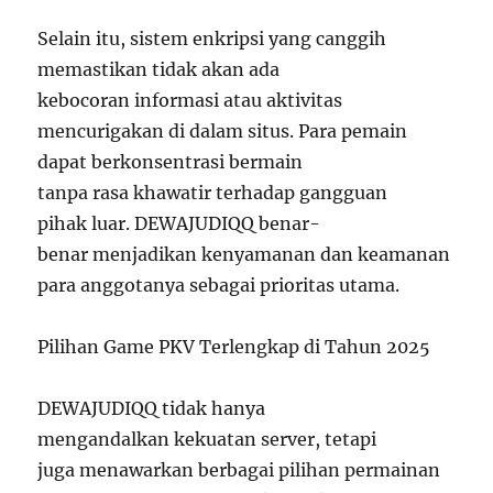
Selain itu, sistem enkripsi yang canggih
memastikan tidak akan ada
kebocoran informasi atau aktivitas
mencurigakan di dalam situs. Para pemain
dapat berkonsentrasi bermain
tanpa rasa khawatir terhadap gangguan
pihak luar. DEWAJUDIQQ benar-
benar menjadikan kenyamanan dan keamanan
para anggotanya sebagai prioritas utama.
Pilihan Game PKV Terlengkap di Tahun 2025
DEWAJUDIQQ tidak hanya
mengandalkan kekuatan server, tetapi
juga menawarkan berbagai pilihan permainan