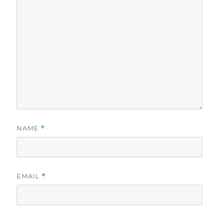
NAME
*
EMAIL
*