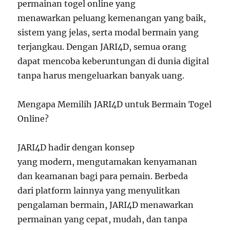
permainan togel online yang
menawarkan peluang kemenangan yang baik,
sistem yang jelas, serta modal bermain yang
terjangkau. Dengan JARI4D, semua orang
dapat mencoba keberuntungan di dunia digital
tanpa harus mengeluarkan banyak uang.
Mengapa Memilih JARI4D untuk Bermain Togel
Online?
JARI4D hadir dengan konsep
yang modern, mengutamakan kenyamanan
dan keamanan bagi para pemain. Berbeda
dari platform lainnya yang menyulitkan
pengalaman bermain, JARI4D menawarkan
permainan yang cepat, mudah, dan tanpa