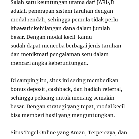
Salah satu keuntungan utama dari JARI4D
adalah penerapan sistem taruhan dengan
modal rendah, sehingga pemula tidak perlu
khawatir kehilangan dana dalam jumlah
besar. Dengan modal kecil, kamu
sudah dapat mencoba berbagai jenis taruhan
dan menikmati pengalaman seru dalam
mencari angka keberuntungan.
Di samping itu, situs ini sering memberikan
bonus deposit, cashback, dan hadiah referral,
sehingga peluang untuk menang semakin
besar. Dengan strategi yang tepat, modal kecil
bisa memberi hasil yang menguntungkan.
Situs Togel Online yang Aman, Terpercaya, dan