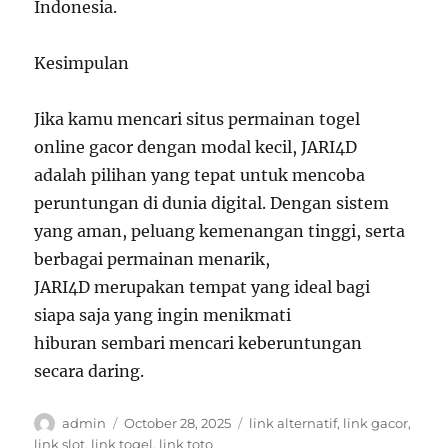
Indonesia.
Kesimpulan
Jika kamu mencari situs permainan togel
online gacor dengan modal kecil, JARI4D
adalah pilihan yang tepat untuk mencoba
peruntungan di dunia digital. Dengan sistem
yang aman, peluang kemenangan tinggi, serta
berbagai permainan menarik,
JARI4D merupakan tempat yang ideal bagi
siapa saja yang ingin menikmati
hiburan sembari mencari keberuntungan
secara daring.
Author
Posted
Tags
admin
October 28, 2025
link alternatif
,
link gacor
,
on
link slot
,
link togel
,
link toto