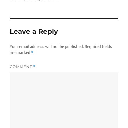
Leave a Reply
Your email address will not be published.
Required fields
are marked
*
COMMENT
*