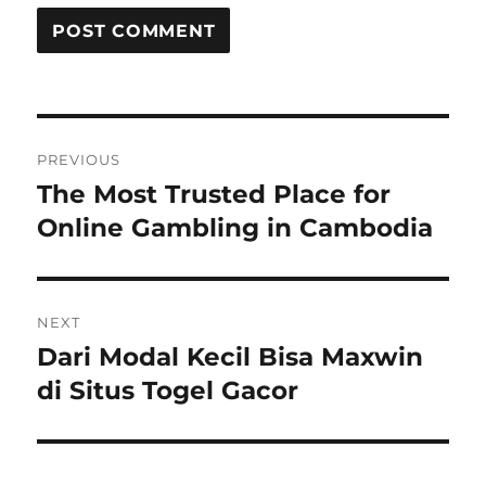
Post
PREVIOUS
navigation
The Most Trusted Place for
Previous
post:
Online Gambling in Cambodia
NEXT
Dari Modal Kecil Bisa Maxwin
Next
post:
di Situs Togel Gacor