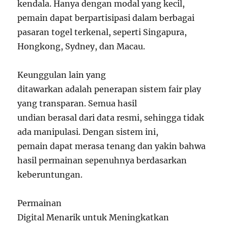
kendala. Hanya dengan modal yang kecil,
pemain dapat berpartisipasi dalam berbagai
pasaran togel terkenal, seperti Singapura,
Hongkong, Sydney, dan Macau.
Keunggulan lain yang
ditawarkan adalah penerapan sistem fair play
yang transparan. Semua hasil
undian berasal dari data resmi, sehingga tidak
ada manipulasi. Dengan sistem ini,
pemain dapat merasa tenang dan yakin bahwa
hasil permainan sepenuhnya berdasarkan
keberuntungan.
Permainan
Digital Menarik untuk Meningkatkan