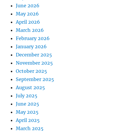
June 2026
May 2026
April 2026
March 2026
February 2026
January 2026
December 2025
November 2025
October 2025
September 2025
August 2025
July 2025
June 2025
May 2025
April 2025
March 2025