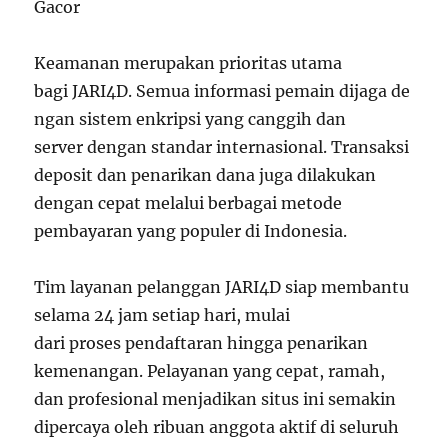
Gacor
Keamanan merupakan prioritas utama
bagi JARI4D. Semua informasi pemain dijaga de
ngan sistem enkripsi yang canggih dan
server dengan standar internasional. Transaksi
deposit dan penarikan dana juga dilakukan
dengan cepat melalui berbagai metode
pembayaran yang populer di Indonesia.
Tim layanan pelanggan JARI4D siap membantu
selama 24 jam setiap hari, mulai
dari proses pendaftaran hingga penarikan
kemenangan. Pelayanan yang cepat, ramah,
dan profesional menjadikan situs ini semakin
dipercaya oleh ribuan anggota aktif di seluruh