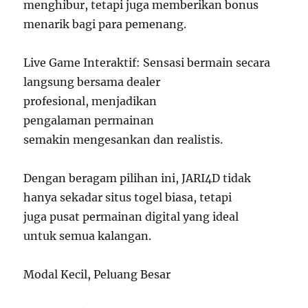
menghibur, tetapi juga memberikan bonus
menarik bagi para pemenang.
Live Game Interaktif: Sensasi bermain secara
langsung bersama dealer
profesional, menjadikan
pengalaman permainan
semakin mengesankan dan realistis.
Dengan beragam pilihan ini, JARI4D tidak
hanya sekadar situs togel biasa, tetapi
juga pusat permainan digital yang ideal
untuk semua kalangan.
Modal Kecil, Peluang Besar