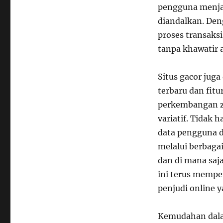
pengguna menjad
diandalkan. De
proses transaks
tanpa khawatir
Situs gacor jug
terbaru dan fitu
perkembangan z
variatif. Tidak 
data pengguna da
melalui berbag
dan di mana saja
ini terus mempe
penjudi online y
Kemudahan dalam