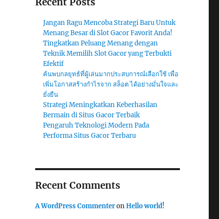
Recent Posts
Jangan Ragu Mencoba Strategi Baru Untuk
Menang Besar di Slot Gacor Favorit Anda!
Tingkatkan Peluang Menang dengan
Teknik Memilih Slot Gacor yang Terbukti
Efektif
ค้นพบกลยุทธ์ที่ผู้เล่นมากประสบการณ์เลือกใช้ เพื่อ
เพิ่มโอกาสสร้างกำไรจาก สล็อต ได้อย่างมั่นใจและ
ยั่งยืน
Strategi Meningkatkan Keberhasilan
Bermain di Situs Gacor Terbaik
Pengaruh Teknologi Modern Pada
Performa Situs Gacor Terbaru
Recent Comments
A WordPress Commenter
on
Hello world!