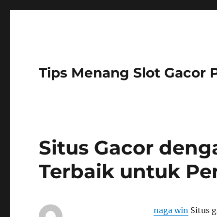
Tips Menang Slot Gacor
Situs Gacor deng
Terbaik untuk Pe
naga win
Situs g