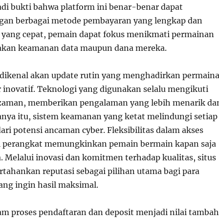
i bukti bahwa platform ini benar-benar dapat
ngan berbagai metode pembayaran yang lengkap dan
i yang cepat, pemain dapat fokus menikmati permainan
 akan keamanan data maupun dana mereka.
a dikenal akan update rutin yang menghadirkan permain
r inovatif. Teknologi yang digunakan selalu mengikuti
aman, memberikan pengalaman yang lebih menarik da
hanya itu, sistem keamanan yang ketat melindungi setiap
ri potensi ancaman cyber. Fleksibilitas dalam akses
ai perangkat memungkinkan pemain bermain kapan saja
. Melalui inovasi dan komitmen terhadap kualitas, situs
rtahankan reputasi sebagai pilihan utama bagi para
ang ingin hasil maksimal.
 proses pendaftaran dan deposit menjadi nilai tambah