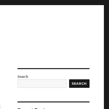
Search
SEARCH
g