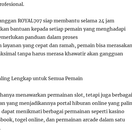
rofesional.
langgan ROYAL707 siap membantu selama 24 jam
kan bantuan kepada setiap pemain yang menghadapi
emerlukan panduan dalam proses
 layanan yang cepat dan ramah, pemain bisa merasaka
simal tanpa harus merasa khawatir akan gangguan
aling Lengkap untuk Semua Pemain
hanya menawarkan permainan slot, tetapi juga berbaga
n yang menjadikannya portal hiburan online yang pali
 dapat menikmati berbagai permainan seperti kasino
sbook, togel online, dan permainan arcade dalam satu
.