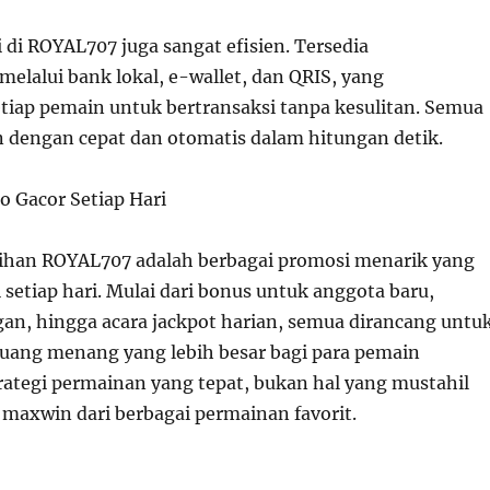
 di ROYAL707 juga sangat efisien. Tersedia
elalui bank lokal, e-wallet, dan QRIS, yang
ap pemain untuk bertransaksi tanpa kesulitan. Semua
n dengan cepat dan otomatis dalam hitungan detik.
 Gacor Setiap Hari
bihan ROYAL707 adalah berbagai promosi menarik yang
i setiap hari. Mulai dari bonus untuk anggota baru,
ngan, hingga acara jackpot harian, semua dirancang untu
ang menang yang lebih besar bagi para pemain
trategi permainan yang tepat, bukan hal yang mustahil
maxwin dari berbagai permainan favorit.