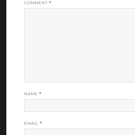
COMMENT
*
NAME
*
EMAIL
*