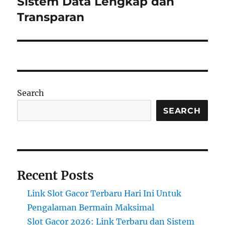
Sistem Data Lengkap dan
Transparan
Search
SEARCH
Recent Posts
Link Slot Gacor Terbaru Hari Ini Untuk
Pengalaman Bermain Maksimal
Slot Gacor 2026: Link Terbaru dan Sistem