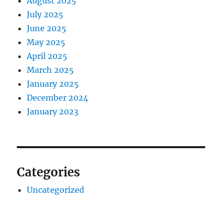
August 2025
July 2025
June 2025
May 2025
April 2025
March 2025
January 2025
December 2024
January 2023
Categories
Uncategorized