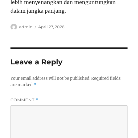
lebih menyenangkan dan menguntungkan
dalam jangka panjang.
Author
Posted
admin
April 27, 2026
on
Leave a Reply
Your email address will not be published.
Required fields
are marked
*
COMMENT
*