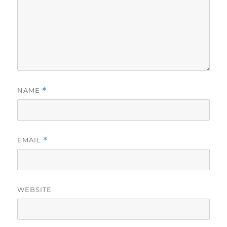
NAME
*
EMAIL
*
WEBSITE