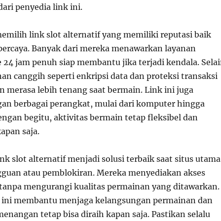
ari penyedia link ini.
milih link slot alternatif yang memiliki reputasi baik
rpercaya. Banyak dari mereka menawarkan layanan
 24 jam penuh siap membantu jika terjadi kendala. Sela
nan canggih seperti enkripsi data dan proteksi transaksi
merasa lebih tenang saat bermain. Link ini juga
an berbagai perangkat, mulai dari komputer hingga
engan begitu, aktivitas bermain tetap fleksibel dan
apan saja.
 slot alternatif menjadi solusi terbaik saat situs utama
guan atau pemblokiran. Mereka menyediakan akses
l tanpa mengurangi kualitas permainan yang ditawarkan.
k ini membantu menjaga kelangsungan permainan dan
nangan tetap bisa diraih kapan saja. Pastikan selalu