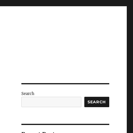
Search
SEARCH