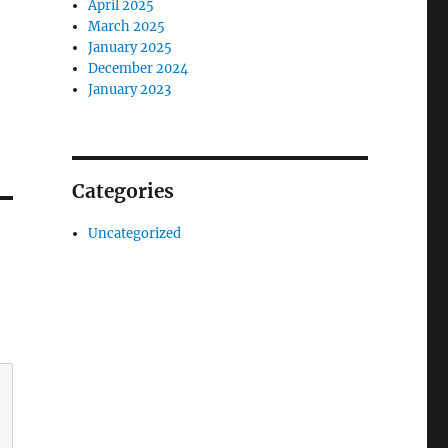
April 2025
March 2025
January 2025
December 2024
January 2023
Categories
Uncategorized