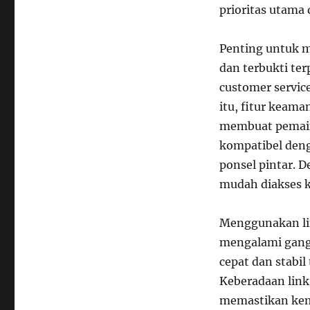
prioritas utama d
Penting untuk me
dan terbukti te
customer service
itu, fitur keama
membuat pemain 
kompatibel deng
ponsel pintar. D
mudah diakses k
Menggunakan link
mengalami gang
cepat dan stabi
Keberadaan lin
memastikan keme