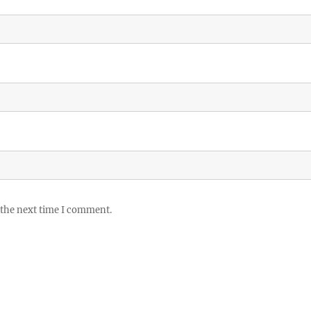
 the next time I comment.