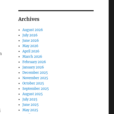
Archives
August 2026
July 2026
June 2026
May 2026
April 2026
n
March 2026
February 2026
January 2026
December 2025
November 2025
October 2025
September 2025
August 2025
July 2025
June 2025
i
May 2025