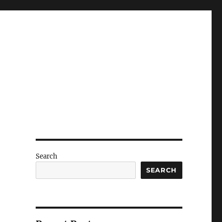
Search
SEARCH