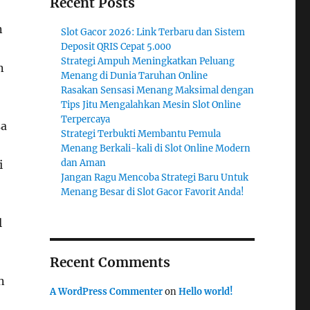
Recent Posts
n
Slot Gacor 2026: Link Terbaru dan Sistem
Deposit QRIS Cepat 5.000
Strategi Ampuh Meningkatkan Peluang
n
Menang di Dunia Taruhan Online
Rasakan Sensasi Menang Maksimal dengan
Tips Jitu Mengalahkan Mesin Slot Online
Terpercaya
sa
Strategi Terbukti Membantu Pemula
Menang Berkali-kali di Slot Online Modern
dan Aman
i
Jangan Ragu Mencoba Strategi Baru Untuk
Menang Besar di Slot Gacor Favorit Anda!
l
Recent Comments
n
A WordPress Commenter
on
Hello world!