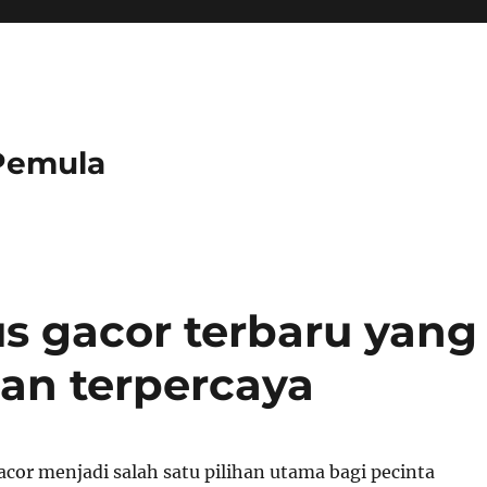
 Pemula
s gacor terbaru yang
an terpercaya
cor menjadi salah satu pilihan utama bagi pecinta