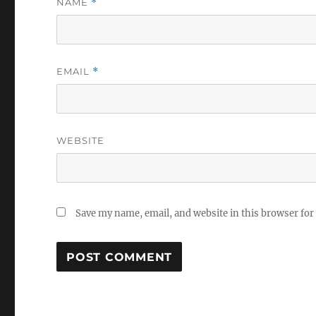
NAME
*
EMAIL
*
WEBSITE
Save my name, email, and website in this browser for