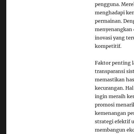
pengguna. Merek
menghadapi kend
permainan. Den
menyenangkan da
inovasi yang te
kompetitif.
Faktor penting l
transparansi si
memastikan hasi
kecurangan. Hal
ingin meraih ke
promosi menari
kemenangan peng
strategi efektif
membangun ekos