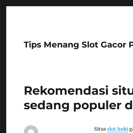
Tips Menang Slot Gacor
Rekomendasi situ
sedang populer d
Situs
slot hoki
ga