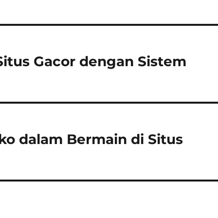
itus Gacor dengan Sistem
iko dalam Bermain di Situs