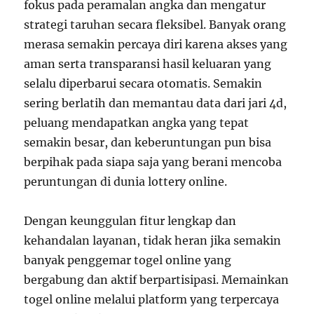
fokus pada peramalan angka dan mengatur
strategi taruhan secara fleksibel. Banyak orang
merasa semakin percaya diri karena akses yang
aman serta transparansi hasil keluaran yang
selalu diperbarui secara otomatis. Semakin
sering berlatih dan memantau data dari jari 4d,
peluang mendapatkan angka yang tepat
semakin besar, dan keberuntungan pun bisa
berpihak pada siapa saja yang berani mencoba
peruntungan di dunia lottery online.
Dengan keunggulan fitur lengkap dan
kehandalan layanan, tidak heran jika semakin
banyak penggemar togel online yang
bergabung dan aktif berpartisipasi. Memainkan
togel online melalui platform yang terpercaya