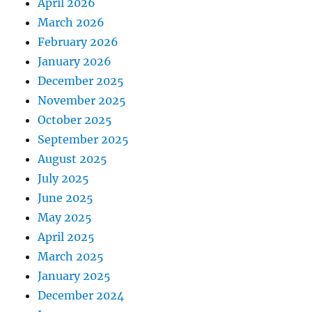
April 2026
March 2026
February 2026
January 2026
December 2025
November 2025
October 2025
September 2025
August 2025
July 2025
June 2025
May 2025
April 2025
March 2025
January 2025
December 2024