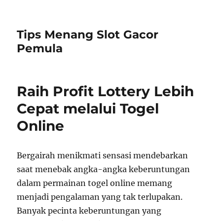
Tips Menang Slot Gacor
Pemula
Raih Profit Lottery Lebih
Cepat melalui Togel
Online
Bergairah menikmati sensasi mendebarkan
saat menebak angka-angka keberuntungan
dalam permainan togel online memang
menjadi pengalaman yang tak terlupakan.
Banyak pecinta keberuntungan yang