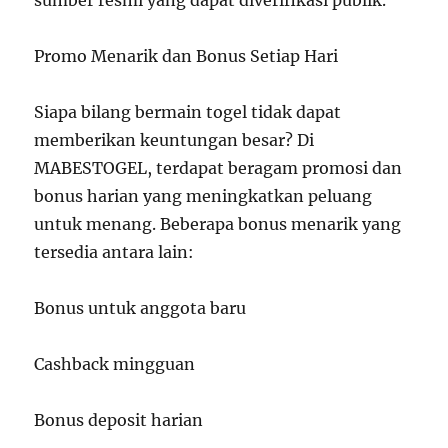
sumber resmi yang dapat diverifikasi publik.
Promo Menarik dan Bonus Setiap Hari
Siapa bilang bermain togel tidak dapat
memberikan keuntungan besar? Di
MABESTOGEL, terdapat beragam promosi dan
bonus harian yang meningkatkan peluang
untuk menang. Beberapa bonus menarik yang
tersedia antara lain:
Bonus untuk anggota baru
Cashback mingguan
Bonus deposit harian