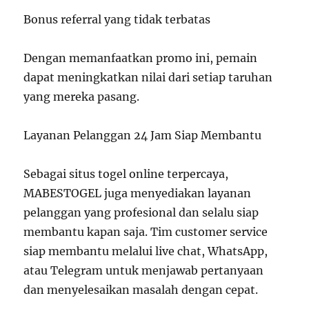
Bonus referral yang tidak terbatas
Dengan memanfaatkan promo ini, pemain
dapat meningkatkan nilai dari setiap taruhan
yang mereka pasang.
Layanan Pelanggan 24 Jam Siap Membantu
Sebagai situs togel online terpercaya,
MABESTOGEL juga menyediakan layanan
pelanggan yang profesional dan selalu siap
membantu kapan saja. Tim customer service
siap membantu melalui live chat, WhatsApp,
atau Telegram untuk menjawab pertanyaan
dan menyelesaikan masalah dengan cepat.