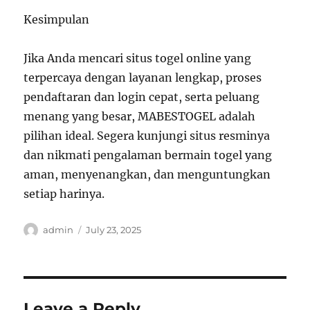
Kesimpulan
Jika Anda mencari situs togel online yang
terpercaya dengan layanan lengkap, proses
pendaftaran dan login cepat, serta peluang
menang yang besar, MABESTOGEL adalah
pilihan ideal. Segera kunjungi situs resminya
dan nikmati pengalaman bermain togel yang
aman, menyenangkan, dan menguntungkan
setiap harinya.
Author
Posted
admin
July 23, 2025
on
Leave a Reply