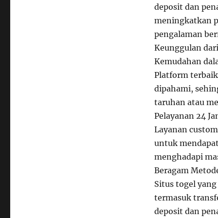
deposit dan pen
meningkatkan p
pengalaman ber
Keunggulan dari
Kemudahan dala
Platform terba
dipahami, sehin
taruhan atau m
Pelayanan 24 J
Layanan custom
untuk mendapatk
menghadapi masa
Beragam Metod
Situs togel yan
termasuk transf
deposit dan pen