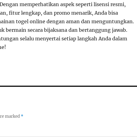
Dengan memperhatikan aspek seperti lisensi resmi,
an, fitur lengkap, dan promo menarik, Anda bisa
ainan togel online dengan aman dan menguntungkan.
tuk bermain secara bijaksana dan bertanggung jawab.
ungan selalu menyertai setiap langkah Anda dalam
ne!
 are marked
*