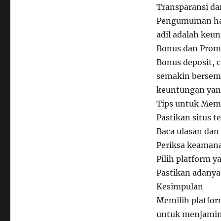
Transparansi da
Pengumuman hasi
adil adalah keun
Bonus dan Prom
Bonus deposit,
semakin bersem
keuntungan yang
Tips untuk Memi
Pastikan situs t
Baca ulasan dan 
Periksa keamana
Pilih platform 
Pastikan adanya 
Kesimpulan
Memilih platfor
untuk menjamin