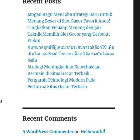
Recent Posts
Jangan Ragu Mencoba Strategi Baru Untuk
Menang Besar di Slot Gacor Favorit Anda!
Tingkatkan Peluang Menang dengan
Teknik Memilih Slot Gacor yang Terbukti
Efektif
ค้นพบกลยุทธ์ที่ผู้เล่นมากประสบการณ์เลือกใช้ เพื่อ
เพิ่มโอกาสสร้างกำไรจาก สล็อต ได้อย่างมั่นใจและ
ยั่งยืน
Strategi Meningkatkan Keberhasilan
Bermain di Situs Gacor Terbaik
Pengaruh Teknologi Modern Pada
Performa Situs Gacor Terbaru
a
Recent Comments
A WordPress Commenter
on
Hello world!