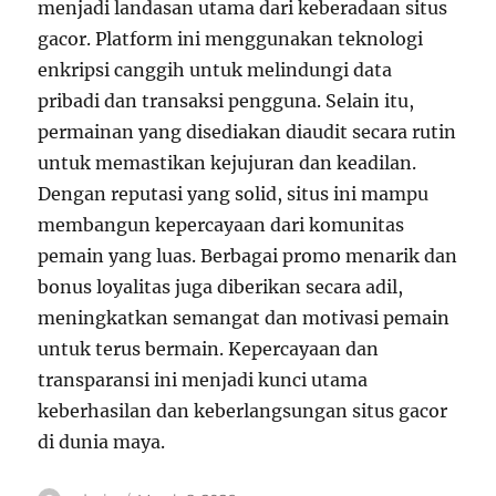
menjadi landasan utama dari keberadaan situs
gacor. Platform ini menggunakan teknologi
enkripsi canggih untuk melindungi data
pribadi dan transaksi pengguna. Selain itu,
permainan yang disediakan diaudit secara rutin
untuk memastikan kejujuran dan keadilan.
Dengan reputasi yang solid, situs ini mampu
membangun kepercayaan dari komunitas
pemain yang luas. Berbagai promo menarik dan
bonus loyalitas juga diberikan secara adil,
meningkatkan semangat dan motivasi pemain
untuk terus bermain. Kepercayaan dan
transparansi ini menjadi kunci utama
keberhasilan dan keberlangsungan situs gacor
di dunia maya.