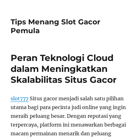
Tips Menang Slot Gacor
Pemula
Peran Teknologi Cloud
dalam Meningkatkan
Skalabilitas Situs Gacor
slot777
Situs gacor menjadi salah satu pilihan
utama bagi para pecinta judi online yang ingin
meraih peluang besar. Dengan reputasi yang
terpercaya, platform ini menawarkan berbagai
macam permainan menarik dan peluang