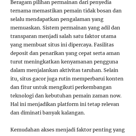
Beragam pilihan permainan dari penyedia
ternama memastikan pemain tidak bosan dan
selalu mendapatkan pengalaman yang
memuaskan. Sistem permainan yang adil dan
transparan menjadi salah satu faktor utama
yang membuat situs ini dipercaya. Fasilitas
deposit dan penarikan yang cepat serta aman
turut meningkatkan kenyamanan pengguna
dalam menjalankan aktivitas taruhan. Selain
itu, situs gacor juga rutin memperbarui konten
dan fitur untuk mengikuti perkembangan
teknologi dan kebutuhan pemain zaman now.
Hal ini menjadikan platform ini tetap relevan
dan diminati banyak kalangan.
Kemudahan akses menjadi faktor penting yang