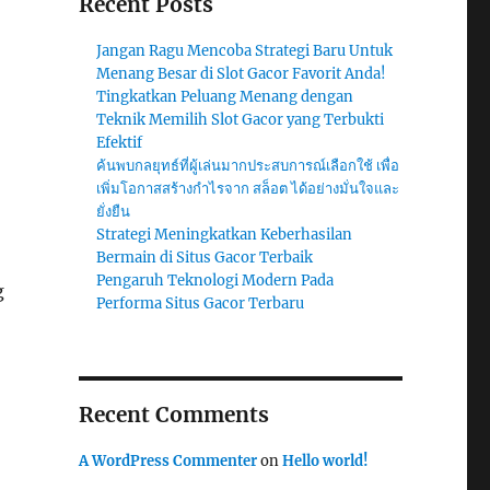
Recent Posts
Jangan Ragu Mencoba Strategi Baru Untuk
Menang Besar di Slot Gacor Favorit Anda!
Tingkatkan Peluang Menang dengan
Teknik Memilih Slot Gacor yang Terbukti
Efektif
ค้นพบกลยุทธ์ที่ผู้เล่นมากประสบการณ์เลือกใช้ เพื่อ
เพิ่มโอกาสสร้างกำไรจาก สล็อต ได้อย่างมั่นใจและ
ยั่งยืน
Strategi Meningkatkan Keberhasilan
Bermain di Situs Gacor Terbaik
Pengaruh Teknologi Modern Pada
g
Performa Situs Gacor Terbaru
Recent Comments
A WordPress Commenter
on
Hello world!