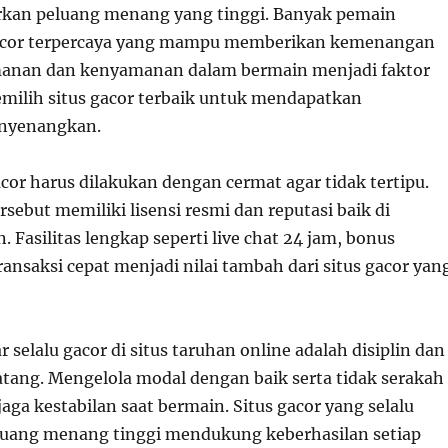
kan peluang menang yang tinggi. Banyak pemain
gacor terpercaya yang mampu memberikan kemenangan
manan dan kenyamanan dalam bermain menjadi faktor
ilih situs gacor terbaik untuk mendapatkan
nyenangkan.
cor harus dilakukan dengan cermat agar tidak tertipu.
ersebut memiliki lisensi resmi dan reputasi baik di
 Fasilitas lengkap seperti live chat 24 jam, bonus
ransaksi cepat menjadi nilai tambah dari situs gacor yan
 selalu gacor di situs taruhan online adalah disiplin dan
atang. Mengelola modal dengan baik serta tidak serakah
a kestabilan saat bermain. Situs gacor yang selalu
uang menang tinggi mendukung keberhasilan setiap