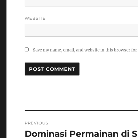
WEBSITE
Save my name, email, and website in this browser for
Post
PREVIOUS
navigation
Dominasi Permainan di S
Previous