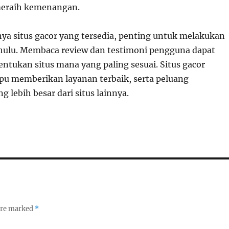
eraih kemenangan.
a situs gacor yang tersedia, penting untuk melakukan
dahulu. Membaca review dan testimoni pengguna dapat
ukan situs mana yang paling sesuai. Situs gacor
u memberikan layanan terbaik, serta peluang
lebih besar dari situs lainnya.
 are marked
*