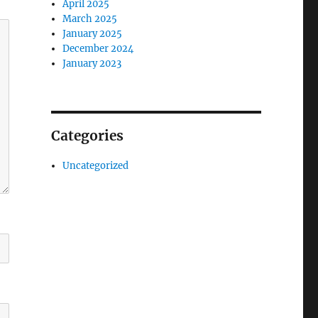
April 2025
March 2025
January 2025
December 2024
January 2023
Categories
Uncategorized