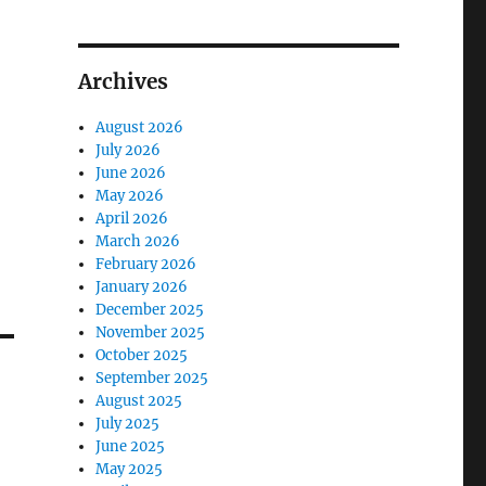
Archives
August 2026
July 2026
June 2026
May 2026
April 2026
March 2026
February 2026
January 2026
December 2025
November 2025
October 2025
September 2025
August 2025
July 2025
June 2025
May 2025