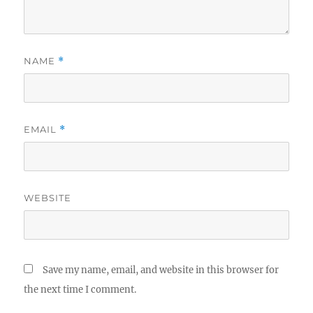
NAME
*
EMAIL
*
WEBSITE
Save my name, email, and website in this browser for
the next time I comment.