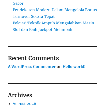
Gacor
Pendekatan Modern Dalam Mengelola Bonus
Turnover Secara Tepat
Pelajari Teknik Ampuh Mengalahkan Mesin
Slot dan Raih Jackpot Melimpah
Recent Comments
A WordPress Commenter
on
Hello world!
Archives
August 2026