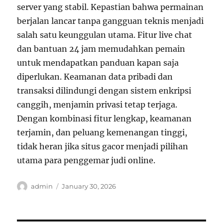
server yang stabil. Kepastian bahwa permainan
berjalan lancar tanpa gangguan teknis menjadi
salah satu keunggulan utama. Fitur live chat
dan bantuan 24 jam memudahkan pemain
untuk mendapatkan panduan kapan saja
diperlukan. Keamanan data pribadi dan
transaksi dilindungi dengan sistem enkripsi
canggih, menjamin privasi tetap terjaga.
Dengan kombinasi fitur lengkap, keamanan
terjamin, dan peluang kemenangan tinggi,
tidak heran jika situs gacor menjadi pilihan
utama para penggemar judi online.
Author
Posted
admin
January 30, 2026
on