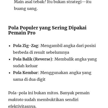
Main asal tebak? Itu bukan strategi—itu
buang uang.
Pola Populer yang Sering Dipakai
Pemain Pro
Pola Zig-Zag
: Mengambil angka dari posisi
berbeda di result sebelumnya
Pola Balik (Reverse)
: Membalik angka yang
sudah keluar
Pola Kembar
: Menggunakan angka yang
sama di dua digit
Pola-pola ini bukan mitos. Banyak pemain
maktoto
sudah membuktikan sendiri
efektivitasnya.