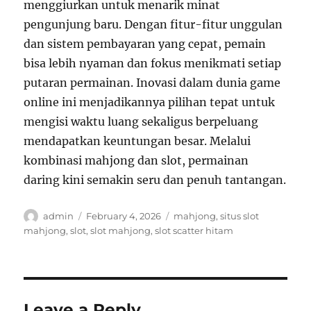
menggiurkan untuk menarik minat
pengunjung baru. Dengan fitur-fitur unggulan
dan sistem pembayaran yang cepat, pemain
bisa lebih nyaman dan fokus menikmati setiap
putaran permainan. Inovasi dalam dunia game
online ini menjadikannya pilihan tepat untuk
mengisi waktu luang sekaligus berpeluang
mendapatkan keuntungan besar. Melalui
kombinasi mahjong dan slot, permainan
daring kini semakin seru dan penuh tantangan.
Author
Posted
Tags
admin
February 4, 2026
mahjong
,
situs slot
on
mahjong
,
slot
,
slot mahjong
,
slot scatter hitam
Leave a Reply