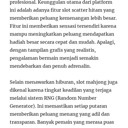
profesional. Keunggulan utama dari platform
ini adalah adanya fitur slot scatter hitam yang
memberikan peluang kemenangan lebih besar.
Fitur ini memberikan sensasi tersendiri karena
mampu meningkatkan peluang mendapatkan
hadiah besar secara cepat dan mudah. Apalagi,
dengan tampilan grafis yang realistis,
pengalaman bermain menjadi semakin
mendebarkan dan penuh adrenalin.
Selain menawarkan hiburan, slot mahjong juga
dikenal karena tingkat keadilan yang terjaga
melalui sistem RNG (Random Number
Generator). Ini memastikan setiap putaran
memberikan peluang menang yang adil dan
transparan. Banyak pemain yang merasa puas