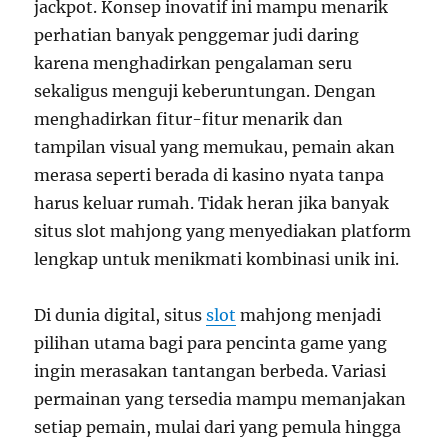
jackpot. Konsep inovatif ini mampu menarik
perhatian banyak penggemar judi daring
karena menghadirkan pengalaman seru
sekaligus menguji keberuntungan. Dengan
menghadirkan fitur-fitur menarik dan
tampilan visual yang memukau, pemain akan
merasa seperti berada di kasino nyata tanpa
harus keluar rumah. Tidak heran jika banyak
situs slot mahjong yang menyediakan platform
lengkap untuk menikmati kombinasi unik ini.
Di dunia digital, situs
slot
mahjong menjadi
pilihan utama bagi para pencinta game yang
ingin merasakan tantangan berbeda. Variasi
permainan yang tersedia mampu memanjakan
setiap pemain, mulai dari yang pemula hingga