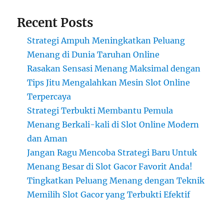
Recent Posts
Strategi Ampuh Meningkatkan Peluang
Menang di Dunia Taruhan Online
Rasakan Sensasi Menang Maksimal dengan
Tips Jitu Mengalahkan Mesin Slot Online
Terpercaya
Strategi Terbukti Membantu Pemula
Menang Berkali-kali di Slot Online Modern
dan Aman
Jangan Ragu Mencoba Strategi Baru Untuk
Menang Besar di Slot Gacor Favorit Anda!
Tingkatkan Peluang Menang dengan Teknik
Memilih Slot Gacor yang Terbukti Efektif