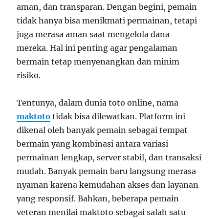
aman, dan transparan. Dengan begini, pemain
tidak hanya bisa menikmati permainan, tetapi
juga merasa aman saat mengelola dana
mereka. Hal ini penting agar pengalaman
bermain tetap menyenangkan dan minim
risiko.
Tentunya, dalam dunia toto online, nama
maktoto
tidak bisa dilewatkan. Platform ini
dikenal oleh banyak pemain sebagai tempat
bermain yang kombinasi antara variasi
permainan lengkap, server stabil, dan transaksi
mudah. Banyak pemain baru langsung merasa
nyaman karena kemudahan akses dan layanan
yang responsif. Bahkan, beberapa pemain
veteran menilai maktoto sebagai salah satu