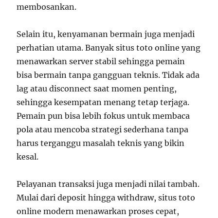
membosankan.
Selain itu, kenyamanan bermain juga menjadi
perhatian utama. Banyak situs toto online yang
menawarkan server stabil sehingga pemain
bisa bermain tanpa gangguan teknis. Tidak ada
lag atau disconnect saat momen penting,
sehingga kesempatan menang tetap terjaga.
Pemain pun bisa lebih fokus untuk membaca
pola atau mencoba strategi sederhana tanpa
harus terganggu masalah teknis yang bikin
kesal.
Pelayanan transaksi juga menjadi nilai tambah.
Mulai dari deposit hingga withdraw, situs toto
online modern menawarkan proses cepat,