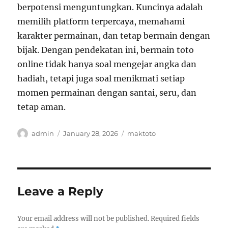
berpotensi menguntungkan. Kuncinya adalah
memilih platform terpercaya, memahami
karakter permainan, dan tetap bermain dengan
bijak. Dengan pendekatan ini, bermain toto
online tidak hanya soal mengejar angka dan
hadiah, tetapi juga soal menikmati setiap
momen permainan dengan santai, seru, dan
tetap aman.
Author
Posted
Tags
admin
January 28, 2026
maktoto
on
Leave a Reply
Your email address will not be published.
Required fields