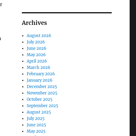
r
Archives
August 2026
n
July 2026
June 2026
May 2026
April 2026
March 2026
February 2026
January 2026
December 2025
November 2025
October 2025
September 2025
August 2025
July 2025
June 2025
May 2025