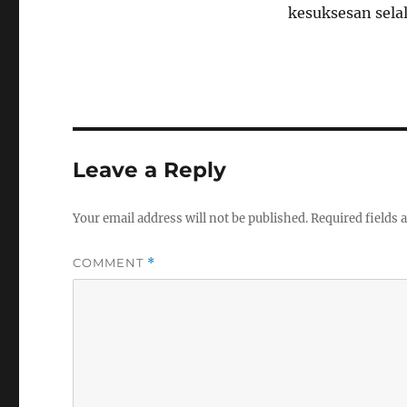
kesuksesan sela
Leave a Reply
Your email address will not be published.
Required fields
COMMENT
*