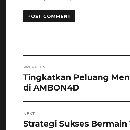
Post
PREVIOUS
navigation
Tingkatkan Peluang Me
Previous
post:
di AMBON4D
NEXT
Strategi Sukses Bermain 
Next