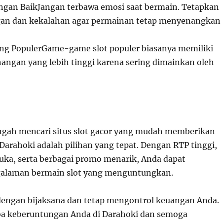
ngan BaikJangan terbawa emosi saat bermain. Tetapkan
an dan kekalahan agar permainan tetap menyenangkan
ng PopulerGame-game slot populer biasanya memiliki
angan yang lebih tinggi karena sering dimainkan oleh
ngah mencari situs slot gacor yang mudah memberikan
Darahoki adalah pilihan yang tepat. Dengan RTP tinggi,
uka, serta berbagai promo menarik, Anda dapat
alaman bermain slot yang menguntungkan.
dengan bijaksana dan tetap mengontrol keuangan Anda.
a keberuntungan Anda di Darahoki dan semoga