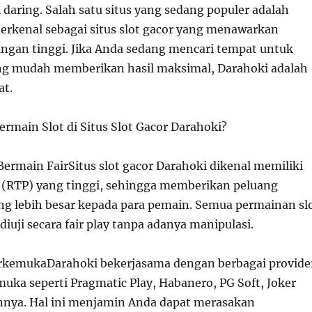
i daring. Salah satu situs yang sedang populer adalah
terkenal sebagai situs slot gacor yang menawarkan
gan tinggi. Jika Anda sedang mencari tempat untuk
ng mudah memberikan hasil maksimal, Darahoki adalah
at.
rmain Slot di Situs Slot Gacor Darahoki?
Bermain FairSitus slot gacor Darahoki dikenal memiliki
r (RTP) yang tinggi, sehingga memberikan peluang
 lebih besar kepada para pemain. Semua permainan sl
h diuji secara fair play tanpa adanya manipulasi.
erkemukaDarahoki bekerjasama dengan berbagai provide
uka seperti Pragmatic Play, Habanero, PG Soft, Joker
nnya. Hal ini menjamin Anda dapat merasakan