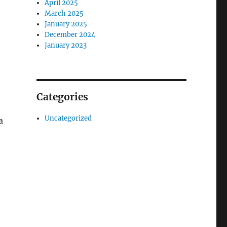
April 2025
March 2025
January 2025
December 2024
January 2023
Categories
Uncategorized
a