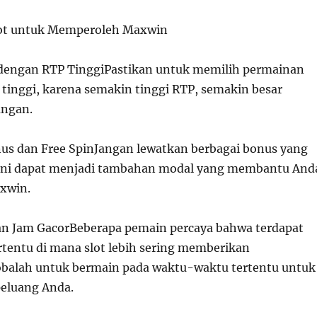
lot untuk Memperoleh Maxwin
 dengan RTP TinggiPastikan untuk memilih permainan
 tinggi, karena semakin tinggi RTP, semakin besar
ngan.
s dan Free SpinJangan lewatkan berbagai bonus yang
 ini dapat menjadi tambahan modal yang membantu And
xwin.
an Jam GacorBeberapa pemain percaya bahwa terdapat
ertentu di mana slot lebih sering memberikan
balah untuk bermain pada waktu-waktu tertentu untuk
eluang Anda.