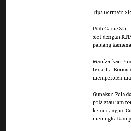
Tips Bermain S
Pilih Game Slot
slot dengan RTP
peluang kemena
Manfaatkan Bonu
tersedia. Bonus
memperoleh ma
Gunakan Pola d
pola atau jam t
kemenangan. Co
meningkatkan p