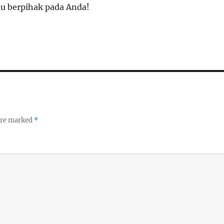
lu berpihak pada Anda!
 are marked
*