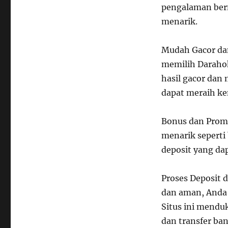
pengalaman berm
menarik.
Mudah Gacor da
memilih Darahok
hasil gacor dan
dapat meraih ke
Bonus dan Prom
menarik seperti
deposit yang d
Proses Deposit 
dan aman, Anda
Situs ini mendu
dan transfer ban