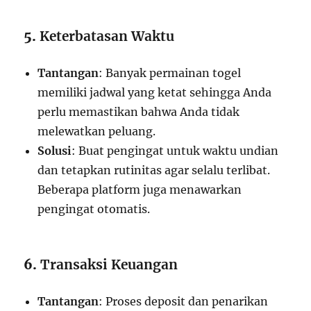
5.
Keterbatasan Waktu
Tantangan
: Banyak permainan togel
memiliki jadwal yang ketat sehingga Anda
perlu memastikan bahwa Anda tidak
melewatkan peluang.
Solusi
: Buat pengingat untuk waktu undian
dan tetapkan rutinitas agar selalu terlibat.
Beberapa platform juga menawarkan
pengingat otomatis.
6.
Transaksi Keuangan
Tantangan
: Proses deposit dan penarikan