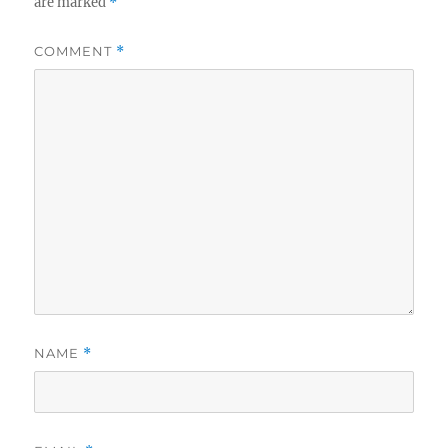
are marked
*
COMMENT
*
NAME
*