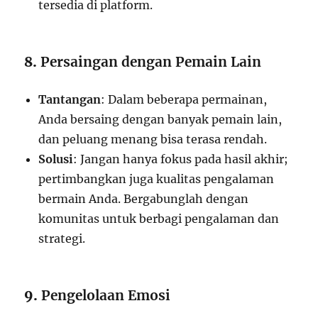
tersedia di platform.
8.
Persaingan dengan Pemain Lain
Tantangan
: Dalam beberapa permainan,
Anda bersaing dengan banyak pemain lain,
dan peluang menang bisa terasa rendah.
Solusi
: Jangan hanya fokus pada hasil akhir;
pertimbangkan juga kualitas pengalaman
bermain Anda. Bergabunglah dengan
komunitas untuk berbagi pengalaman dan
strategi.
9.
Pengelolaan Emosi