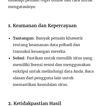
dihadapi pemain togel online dan cara untuk
mengatasinya:
1.
Keamanan dan Kepercayaan
Tantangan
: Banyak pemain khawatir
tentang keamanan data pribadi dan
transaksi keuangan mereka.
Solusi
: Pastikan untuk memilih situs yang
memiliki lisensi resmi dan menggunakan
enkripsi untuk melindungi data Anda. Baca
ulasan dari pengguna lain untuk
memastikan keandalan situs.
2.
Ketidakpastian Hasil