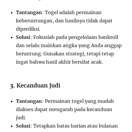
Tantangan
: Togel adalah permainan
keberuntungan, dan hasilnya tidak dapat
diprediksi.
Solusi
: Fokuslah pada pengelolaan bankroll
dan selalu mainkan angka yang Anda anggap
beruntung. Gunakan strategi, tetapi tetap
ingat bahwa hasil akhir bersifat acak.
3.
Kecanduan Judi
Tantangan
: Permainan togel yang mudah
diakses dapat mengarah pada kecanduan
judi.
Solusi
: Tetapkan batas harian atau bulanan