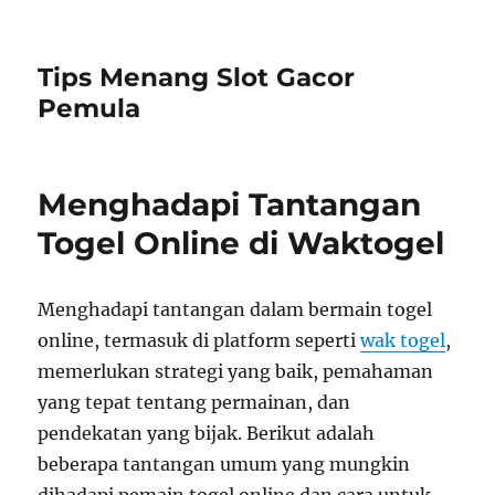
Tips Menang Slot Gacor
Pemula
Menghadapi Tantangan
Togel Online di Waktogel
Menghadapi tantangan dalam bermain togel
online, termasuk di platform seperti
wak togel
,
memerlukan strategi yang baik, pemahaman
yang tepat tentang permainan, dan
pendekatan yang bijak. Berikut adalah
beberapa tantangan umum yang mungkin