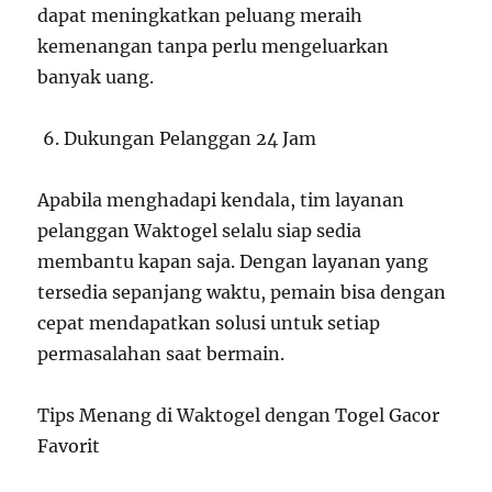
dapat meningkatkan peluang meraih
kemenangan tanpa perlu mengeluarkan
banyak uang.
Dukungan Pelanggan 24 Jam
Apabila menghadapi kendala, tim layanan
pelanggan Waktogel selalu siap sedia
membantu kapan saja. Dengan layanan yang
tersedia sepanjang waktu, pemain bisa dengan
cepat mendapatkan solusi untuk setiap
permasalahan saat bermain.
Tips Menang di Waktogel dengan Togel Gacor
Favorit