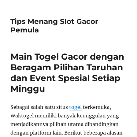
Tips Menang Slot Gacor
Pemula
Main Togel Gacor dengan
Beragam Pilihan Taruhan
dan Event Spesial Setiap
Minggu
Sebagai salah satu situs
togel
terkemuka,
Waktogel memiliki banyak keunggulan yang
menjadikannya pilihan utama dibandingkan
dengan platform lain. Berikut beberapa alasan