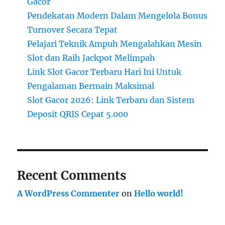
Gacor
Pendekatan Modern Dalam Mengelola Bonus
Turnover Secara Tepat
Pelajari Teknik Ampuh Mengalahkan Mesin
Slot dan Raih Jackpot Melimpah
Link Slot Gacor Terbaru Hari Ini Untuk
Pengalaman Bermain Maksimal
Slot Gacor 2026: Link Terbaru dan Sistem
Deposit QRIS Cepat 5.000
Recent Comments
A WordPress Commenter
on
Hello world!