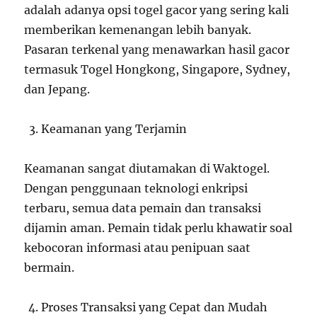
adalah adanya opsi togel gacor yang sering kali
memberikan kemenangan lebih banyak.
Pasaran terkenal yang menawarkan hasil gacor
termasuk Togel Hongkong, Singapore, Sydney,
dan Jepang.
Keamanan yang Terjamin
Keamanan sangat diutamakan di Waktogel.
Dengan penggunaan teknologi enkripsi
terbaru, semua data pemain dan transaksi
dijamin aman. Pemain tidak perlu khawatir soal
kebocoran informasi atau penipuan saat
bermain.
Proses Transaksi yang Cepat dan Mudah