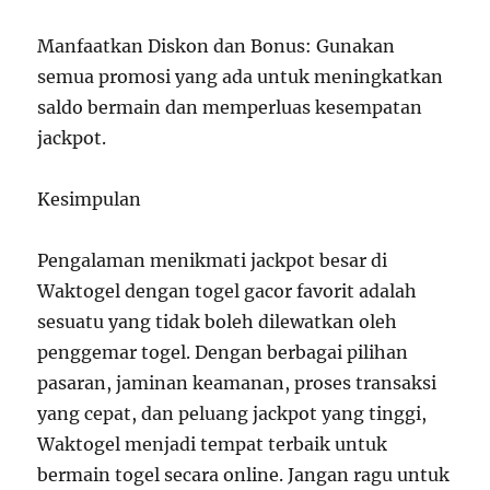
Manfaatkan Diskon dan Bonus: Gunakan
semua promosi yang ada untuk meningkatkan
saldo bermain dan memperluas kesempatan
jackpot.
Kesimpulan
Pengalaman menikmati jackpot besar di
Waktogel dengan togel gacor favorit adalah
sesuatu yang tidak boleh dilewatkan oleh
penggemar togel. Dengan berbagai pilihan
pasaran, jaminan keamanan, proses transaksi
yang cepat, dan peluang jackpot yang tinggi,
Waktogel menjadi tempat terbaik untuk
bermain togel secara online. Jangan ragu untuk