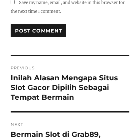
Save my name, email, and website in this browser for
the next time I comment.
Post
PREVIOUS
navigation
Inilah Alasan Mengapa Situs
Previous
post:
Slot Gacor Dipilih Sebagai
Tempat Bermain
NEXT
Bermain Slot di Grab89,
Next