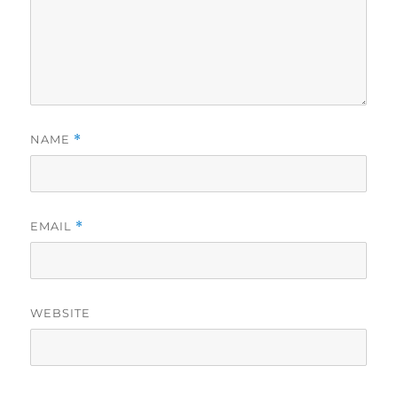
NAME
*
EMAIL
*
WEBSITE