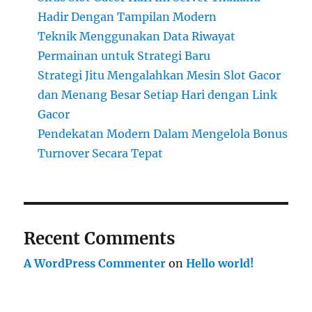
Hadir Dengan Tampilan Modern
Teknik Menggunakan Data Riwayat
Permainan untuk Strategi Baru
Strategi Jitu Mengalahkan Mesin Slot Gacor
dan Menang Besar Setiap Hari dengan Link
Gacor
Pendekatan Modern Dalam Mengelola Bonus
Turnover Secara Tepat
Recent Comments
A WordPress Commenter
on
Hello world!