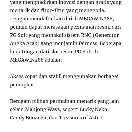
yang menghadirkan inovasi dengan grafis yang
menarik dan fitur-fitur yang menggoda.
Dengan mendaftarkan diri di MEGAWIN288,
pemain dapat merasakan permainan resmi dari
PG Soft yang memakai sistem RNG (Generator
Angka Acak) yang menjamin fairness. Beberapa
keuntungan dari slot resmi PG Soft di
MEGAWIN288 adalah:
Akses cepat dan stabil menggunakan berbagai
perangkat.
Beragam pilihan permainan menarik yang lain
selain Mahjong Ways, seperti Lucky Neko,
Candy Bonanza, dan Treasures of Aztec.