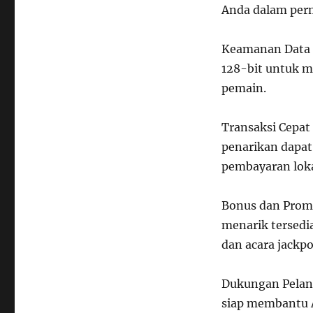
Anda dalam perm
Keamanan Data 
128-bit untuk m
pemain.
Transaksi Cepat
penarikan dapat
pembayaran loka
Bonus dan Prom
menarik tersedi
dan acara jackpo
Dukungan Pelang
siap membantu A