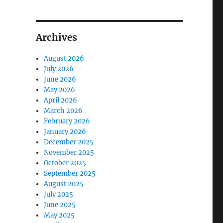
Archives
August 2026
July 2026
June 2026
May 2026
April 2026
March 2026
February 2026
January 2026
December 2025
November 2025
October 2025
September 2025
August 2025
July 2025
June 2025
May 2025