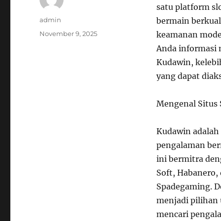
satu platform s
Author
admin
bermain berkual
Posted
November 9, 2025
keamanan modern
on
Anda informasi 
Kudawin, kelebih
yang dapat diaks
Mengenal Situs 
Kudawin adalah 
pengalaman ber
ini bermitra den
Soft, Habanero,
Spadegaming. De
menjadi pilihan 
mencari pengala