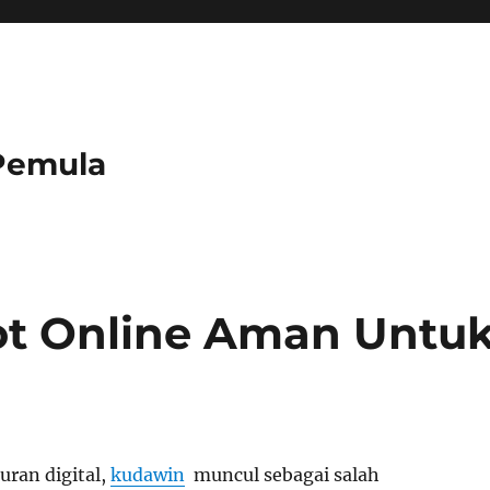
 Pemula
lot Online Aman Untu
uran digital,
kudawin
muncul sebagai salah