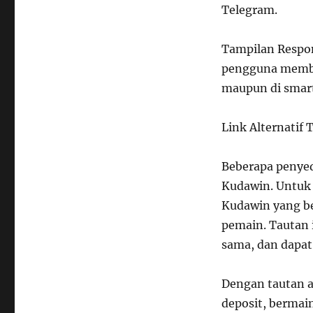
Telegram.
Tampilan Respon
pengguna membu
maupun di smar
Link Alternatif 
Beberapa penyed
Kudawin. Untuk m
Kudawin yang be
pemain. Tautan 
sama, dan dapat
Dengan tautan a
deposit, bermai