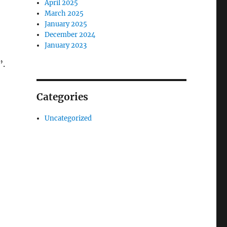
April 2025
March 2025
January 2025
December 2024
January 2023
”.
Categories
Uncategorized