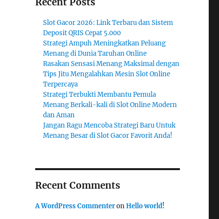
Recent Posts
Slot Gacor 2026: Link Terbaru dan Sistem
Deposit QRIS Cepat 5.000
Strategi Ampuh Meningkatkan Peluang
Menang di Dunia Taruhan Online
Rasakan Sensasi Menang Maksimal dengan
Tips Jitu Mengalahkan Mesin Slot Online
Terpercaya
Strategi Terbukti Membantu Pemula
Menang Berkali-kali di Slot Online Modern
dan Aman
Jangan Ragu Mencoba Strategi Baru Untuk
Menang Besar di Slot Gacor Favorit Anda!
Recent Comments
A WordPress Commenter
on
Hello world!