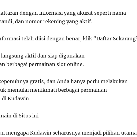
ndaftaran dengan informasi yang akurat seperti nama
sandi, dan nomor rekening yang aktif.
formasi telah diisi dengan benar, klik “Daftar Sekarang
langsung aktif dan siap digunakan
 berbagai permainan slot online.
 sepenuhnya gratis, dan Anda hanya perlu melakukan
ntuk memulai menikmati berbagai permainan
 di Kudawin.
ain di Situs ini
san mengapa Kudawin seharusnya menjadi pilihan utama