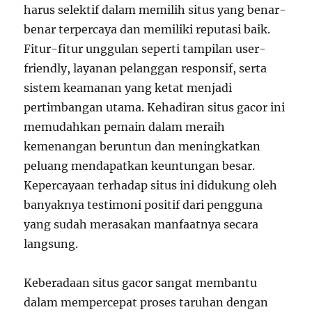
harus selektif dalam memilih situs yang benar-
benar terpercaya dan memiliki reputasi baik.
Fitur-fitur unggulan seperti tampilan user-
friendly, layanan pelanggan responsif, serta
sistem keamanan yang ketat menjadi
pertimbangan utama. Kehadiran situs gacor ini
memudahkan pemain dalam meraih
kemenangan beruntun dan meningkatkan
peluang mendapatkan keuntungan besar.
Kepercayaan terhadap situs ini didukung oleh
banyaknya testimoni positif dari pengguna
yang sudah merasakan manfaatnya secara
langsung.
Keberadaan situs gacor sangat membantu
dalam mempercepat proses taruhan dengan