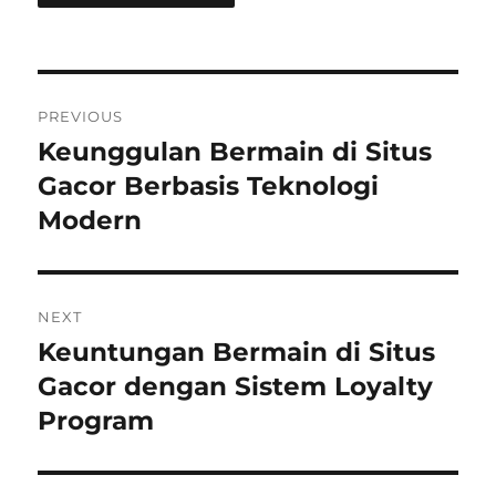
Post
PREVIOUS
navigation
Keunggulan Bermain di Situs
Previous
post:
Gacor Berbasis Teknologi
Modern
NEXT
Keuntungan Bermain di Situs
Next
post:
Gacor dengan Sistem Loyalty
Program