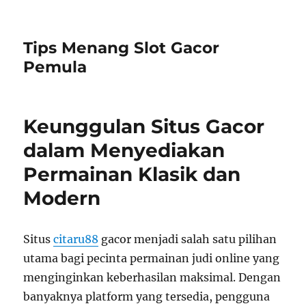
Tips Menang Slot Gacor
Pemula
Keunggulan Situs Gacor
dalam Menyediakan
Permainan Klasik dan
Modern
Situs
citaru88
gacor menjadi salah satu pilihan
utama bagi pecinta permainan judi online yang
menginginkan keberhasilan maksimal. Dengan
banyaknya platform yang tersedia, pengguna