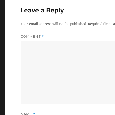
Leave a Reply
Your email address will not be published.
Required fields
COMMENT
*
NAME
*