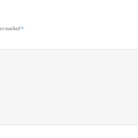
 are marked
*