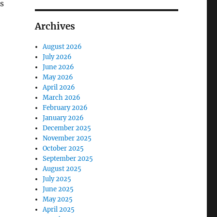
s
Archives
August 2026
July 2026
June 2026
May 2026
April 2026
March 2026
February 2026
January 2026
December 2025
November 2025
October 2025
September 2025
August 2025
July 2025
June 2025
May 2025
April 2025