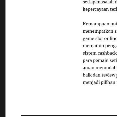
setiap masalah 
kepercayaan terh
Kemampuan untu
menempatkan sit
game slot onlin
menjamin pengal
sistem cashback
para pemain se
aman memudahkan
baik dan review 
menjadi pilihan