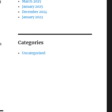
t
March 2025
January 2025
December 2024
January 2023
Categories
a
Uncategorized