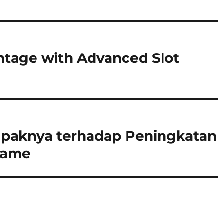
ntage with Advanced Slot
mpaknya terhadap Peningkatan
Game