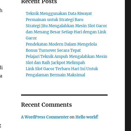
Recent Posts
eh
Teknik Menggunakan Data Riwayat
Permainan untuk Strategi Baru
Strategi Jitu Mengalahkan Mesin Slot Gacor
dan Menang Besar Setiap Hari dengan Link
Gacor
Pendekatan Modern Dalam Mengelola
Bonus Turnover Secara Tepat
Pelajari Teknik Ampuh Mengalahkan Mesin
Slot dan Raih Jackpot Melimpah
di
Link Slot Gacor Terbaru Hari Ini Untuk
Pengalaman Bermain Maksimal
a
Recent Comments
A WordPress Commenter
on
Hello world!
g