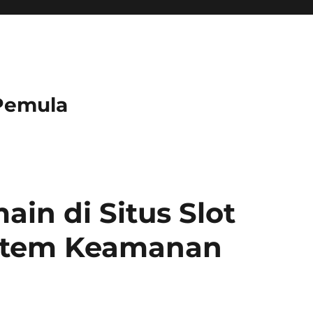
 Pemula
in di Situs Slot
stem Keamanan