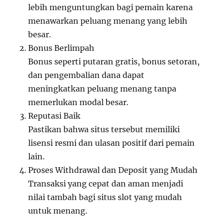
lebih menguntungkan bagi pemain karena
menawarkan peluang menang yang lebih
besar.
Bonus Berlimpah
Bonus seperti putaran gratis, bonus setoran,
dan pengembalian dana dapat
meningkatkan peluang menang tanpa
memerlukan modal besar.
Reputasi Baik
Pastikan bahwa situs tersebut memiliki
lisensi resmi dan ulasan positif dari pemain
lain.
Proses Withdrawal dan Deposit yang Mudah
Transaksi yang cepat dan aman menjadi
nilai tambah bagi situs slot yang mudah
untuk menang.