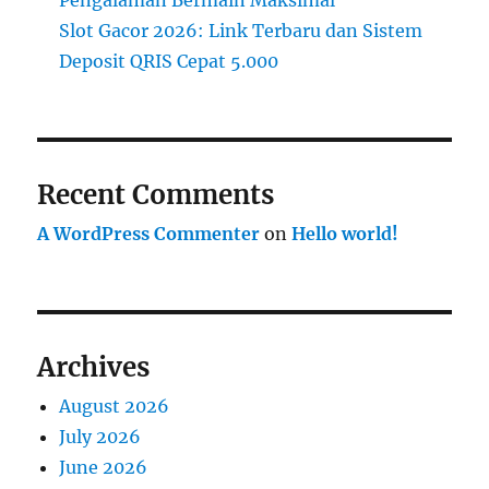
Pengalaman Bermain Maksimal
Slot Gacor 2026: Link Terbaru dan Sistem
Deposit QRIS Cepat 5.000
Recent Comments
A WordPress Commenter
on
Hello world!
Archives
August 2026
July 2026
June 2026