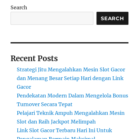
Search
SEARCH
Recent Posts
Strategi Jitu Mengalahkan Mesin Slot Gacor
dan Menang Besar Setiap Hari dengan Link
Gacor
Pendekatan Modern Dalam Mengelola Bonus
Turnover Secara Tepat
Pelajari Teknik Ampuh Mengalahkan Mesin
Slot dan Raih Jackpot Melimpah
Link Slot Gacor Terbaru Hari Ini Untuk