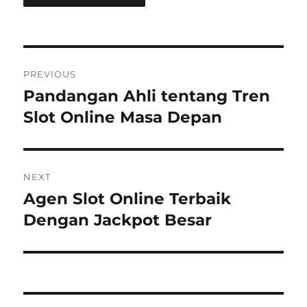
Post
PREVIOUS
navigation
Pandangan Ahli tentang Tren
Previous
post:
Slot Online Masa Depan
NEXT
Agen Slot Online Terbaik
Next
post:
Dengan Jackpot Besar