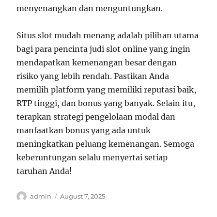
menyenangkan dan menguntungkan.
Situs slot mudah menang adalah pilihan utama
bagi para pencinta judi slot online yang ingin
mendapatkan kemenangan besar dengan
risiko yang lebih rendah. Pastikan Anda
memilih platform yang memiliki reputasi baik,
RTP tinggi, dan bonus yang banyak. Selain itu,
terapkan strategi pengelolaan modal dan
manfaatkan bonus yang ada untuk
meningkatkan peluang kemenangan. Semoga
keberuntungan selalu menyertai setiap
taruhan Anda!
Author
Posted
admin
August 7, 2025
on