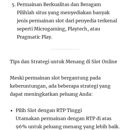
Permainan Berkualitas dan Beragam
Pilihlah situs yang menyediakan banyak
jenis permainan slot dari penyedia terkenal
seperti Microgaming, Playtech, atau
Pragmatic Play.
Tips dan Strategi untuk Menang di Slot Online
Meski permainan slot bergantung pada
keberuntungan, ada beberapa strategi yang
dapat meningkatkan peluang Anda:
Pilih Slot dengan RTP Tinggi
Utamakan permainan dengan RTP di atas
96% untuk peluang menang yang lebih baik.