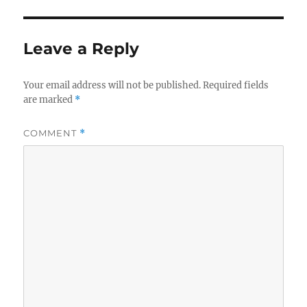
Leave a Reply
Your email address will not be published.
Required fields
are marked
*
COMMENT
*