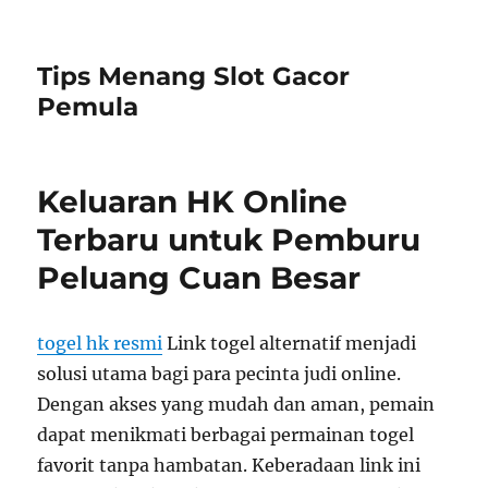
Tips Menang Slot Gacor
Pemula
Keluaran HK Online
Terbaru untuk Pemburu
Peluang Cuan Besar
togel hk resmi
Link togel alternatif menjadi
solusi utama bagi para pecinta judi online.
Dengan akses yang mudah dan aman, pemain
dapat menikmati berbagai permainan togel
favorit tanpa hambatan. Keberadaan link ini