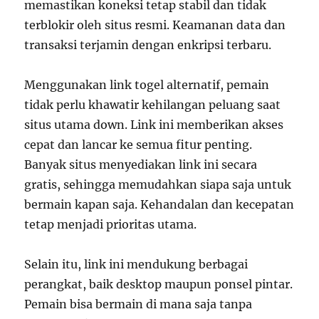
memastikan koneksi tetap stabil dan tidak
terblokir oleh situs resmi. Keamanan data dan
transaksi terjamin dengan enkripsi terbaru.
Menggunakan link togel alternatif, pemain
tidak perlu khawatir kehilangan peluang saat
situs utama down. Link ini memberikan akses
cepat dan lancar ke semua fitur penting.
Banyak situs menyediakan link ini secara
gratis, sehingga memudahkan siapa saja untuk
bermain kapan saja. Kehandalan dan kecepatan
tetap menjadi prioritas utama.
Selain itu, link ini mendukung berbagai
perangkat, baik desktop maupun ponsel pintar.
Pemain bisa bermain di mana saja tanpa