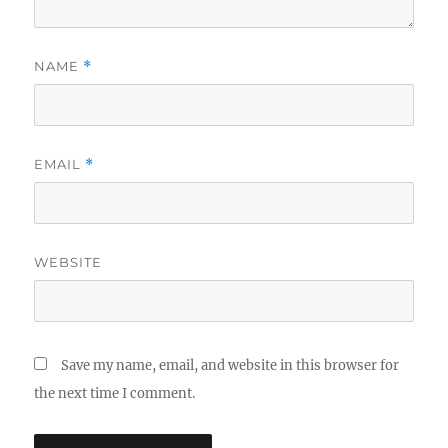
NAME
*
EMAIL
*
WEBSITE
Save my name, email, and website in this browser for
the next time I comment.