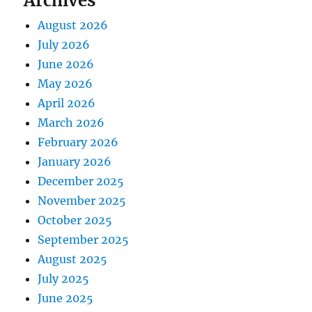
Archives
August 2026
July 2026
June 2026
May 2026
April 2026
March 2026
February 2026
January 2026
December 2025
November 2025
October 2025
September 2025
August 2025
July 2025
June 2025