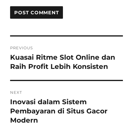
Post
PREVIOUS
navigation
Kuasai Ritme Slot Online dan
Previous
post:
Raih Profit Lebih Konsisten
NEXT
Inovasi dalam Sistem
Next
post:
Pembayaran di Situs Gacor
Modern