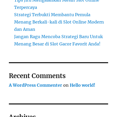
Tips Jitu Mengalahkan Mesin Slot Online
Terpercaya
Strategi Terbukti Membantu Pemula
Menang Berkali-kali di Slot Online Modern
dan Aman
Jangan Ragu Mencoba Strategi Baru Untuk
Menang Besar di Slot Gacor Favorit Anda!
Recent Comments
A WordPress Commenter
on
Hello world!