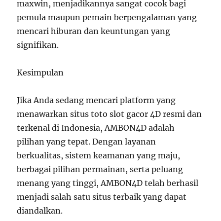
maxwin, menjadikannya sangat cocok bagi
pemula maupun pemain berpengalaman yang
mencari hiburan dan keuntungan yang
signifikan.
Kesimpulan
Jika Anda sedang mencari platform yang
menawarkan situs toto slot gacor 4D resmi dan
terkenal di Indonesia, AMBON4D adalah
pilihan yang tepat. Dengan layanan
berkualitas, sistem keamanan yang maju,
berbagai pilihan permainan, serta peluang
menang yang tinggi, AMBON4D telah berhasil
menjadi salah satu situs terbaik yang dapat
diandalkan.