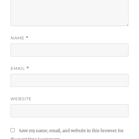
NAME
*
EMAIL
*
WEBSITE
Save my name, email, and website in this browser for