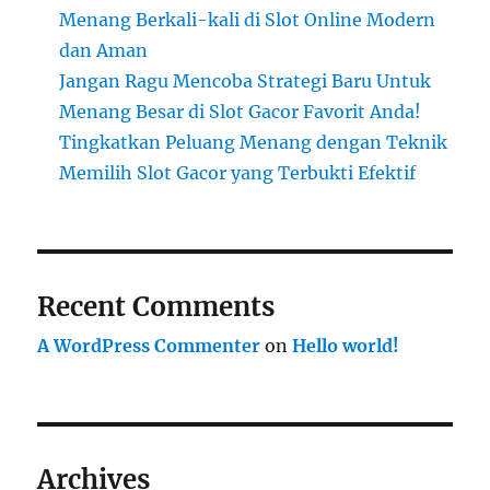
Menang Berkali-kali di Slot Online Modern
dan Aman
Jangan Ragu Mencoba Strategi Baru Untuk
Menang Besar di Slot Gacor Favorit Anda!
Tingkatkan Peluang Menang dengan Teknik
Memilih Slot Gacor yang Terbukti Efektif
Recent Comments
A WordPress Commenter
on
Hello world!
Archives