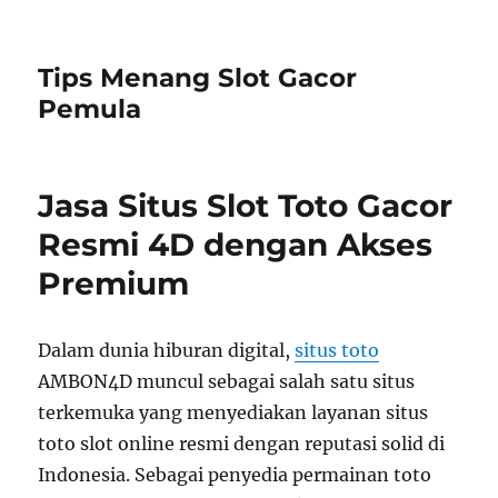
Tips Menang Slot Gacor
Pemula
Jasa Situs Slot Toto Gacor
Resmi 4D dengan Akses
Premium
Dalam dunia hiburan digital,
situs toto
AMBON4D muncul sebagai salah satu situs
terkemuka yang menyediakan layanan situs
toto slot online resmi dengan reputasi solid di
Indonesia. Sebagai penyedia permainan toto