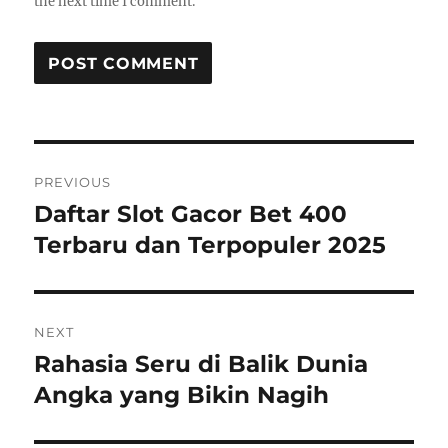
the next time I comment.
Post
PREVIOUS
navigation
Daftar Slot Gacor Bet 400
Previous
post:
Terbaru dan Terpopuler 2025
NEXT
Rahasia Seru di Balik Dunia
Next
post:
Angka yang Bikin Nagih