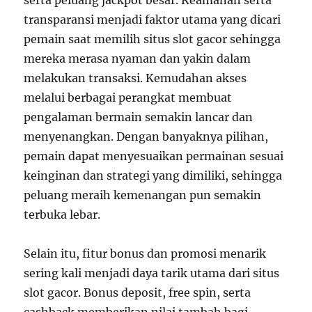
serta peluang jackpot besar. Keamanan serta
transparansi menjadi faktor utama yang dicari
pemain saat memilih situs slot gacor sehingga
mereka merasa nyaman dan yakin dalam
melakukan transaksi. Kemudahan akses
melalui berbagai perangkat membuat
pengalaman bermain semakin lancar dan
menyenangkan. Dengan banyaknya pilihan,
pemain dapat menyesuaikan permainan sesuai
keinginan dan strategi yang dimiliki, sehingga
peluang meraih kemenangan pun semakin
terbuka lebar.
Selain itu, fitur bonus dan promosi menarik
sering kali menjadi daya tarik utama dari situs
slot gacor. Bonus deposit, free spin, serta