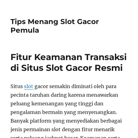
Tips Menang Slot Gacor
Pemula
Fitur Keamanan Transaksi
di Situs Slot Gacor Resmi
Situs
slot
gacor semakin diminati oleh para
pecinta taruhan daring karena menawarkan
peluang kemenangan yang tinggi dan
pengalaman bermain yang menyenangkan.
Banyak platform yang menyediakan berbagai
jenis permainan slot dengan fitur menarik