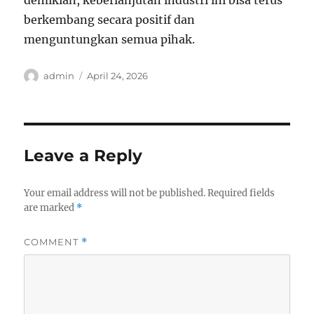
demikian, keberlanjutan industri ini bisa terus
berkembang secara positif dan
menguntungkan semua pihak.
Author
Posted
admin
April 24, 2026
on
Leave a Reply
Your email address will not be published.
Required fields
are marked
*
COMMENT
*