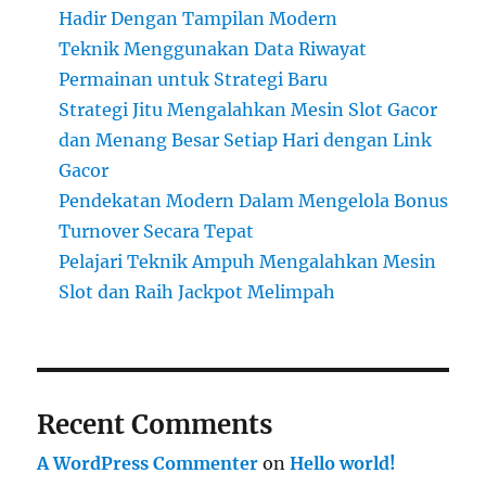
Hadir Dengan Tampilan Modern
Teknik Menggunakan Data Riwayat
Permainan untuk Strategi Baru
Strategi Jitu Mengalahkan Mesin Slot Gacor
dan Menang Besar Setiap Hari dengan Link
Gacor
Pendekatan Modern Dalam Mengelola Bonus
Turnover Secara Tepat
Pelajari Teknik Ampuh Mengalahkan Mesin
Slot dan Raih Jackpot Melimpah
Recent Comments
A WordPress Commenter
on
Hello world!