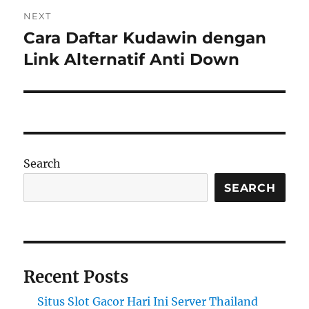
NEXT
Cara Daftar Kudawin dengan
Next
post:
Link Alternatif Anti Down
Search
SEARCH
Recent Posts
Situs Slot Gacor Hari Ini Server Thailand