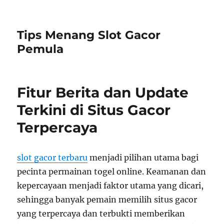
Tips Menang Slot Gacor
Pemula
Fitur Berita dan Update
Terkini di Situs Gacor
Terpercaya
slot gacor terbaru
menjadi pilihan utama bagi
pecinta permainan togel online. Keamanan dan
kepercayaan menjadi faktor utama yang dicari,
sehingga banyak pemain memilih situs gacor
yang terpercaya dan terbukti memberikan