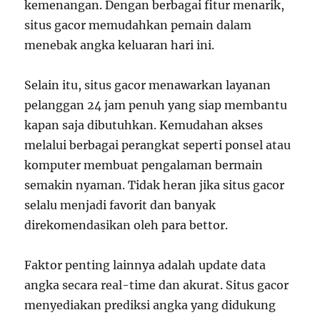
kemenangan. Dengan berbagai fitur menarik,
situs gacor memudahkan pemain dalam
menebak angka keluaran hari ini.
Selain itu, situs gacor menawarkan layanan
pelanggan 24 jam penuh yang siap membantu
kapan saja dibutuhkan. Kemudahan akses
melalui berbagai perangkat seperti ponsel atau
komputer membuat pengalaman bermain
semakin nyaman. Tidak heran jika situs gacor
selalu menjadi favorit dan banyak
direkomendasikan oleh para bettor.
Faktor penting lainnya adalah update data
angka secara real-time dan akurat. Situs gacor
menyediakan prediksi angka yang didukung