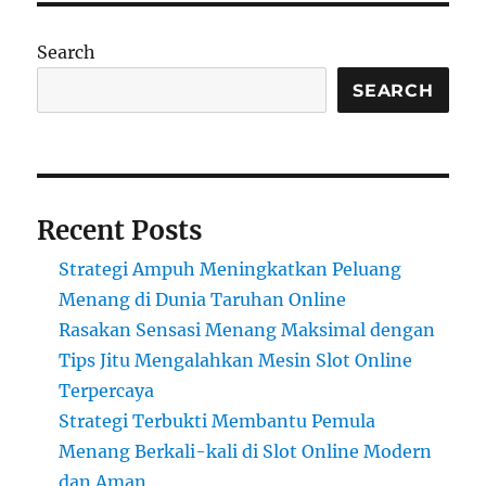
Search
SEARCH
Recent Posts
Strategi Ampuh Meningkatkan Peluang
Menang di Dunia Taruhan Online
Rasakan Sensasi Menang Maksimal dengan
Tips Jitu Mengalahkan Mesin Slot Online
Terpercaya
Strategi Terbukti Membantu Pemula
Menang Berkali-kali di Slot Online Modern
dan Aman