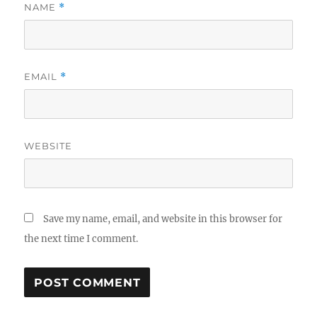
NAME
*
EMAIL
*
WEBSITE
Save my name, email, and website in this browser for
the next time I comment.