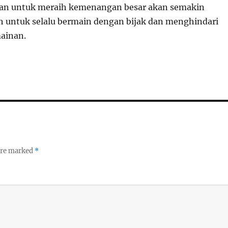
tan untuk meraih kemenangan besar akan semakin
ah untuk selalu bermain dengan bijak dan menghindari
ainan.
 are marked
*