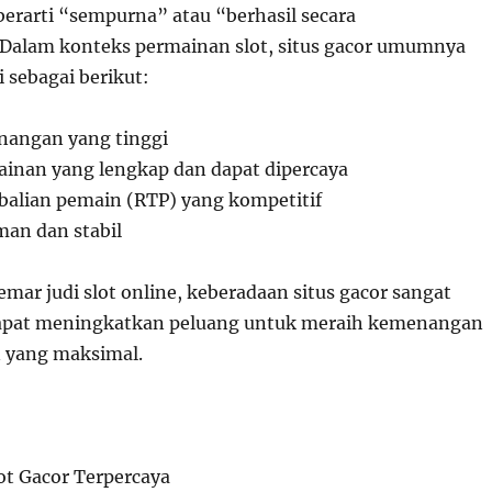
berarti “sempurna” atau “berhasil secara
 Dalam konteks permainan slot, situs gacor umumnya
i sebagai berikut:
nangan yang tinggi
mainan yang lengkap dan dapat dipercaya
alian pemain (RTP) yang kompetitif
man dan stabil
mar judi slot online, keberadaan situs gacor sangat
 dapat meningkatkan peluang untuk meraih kemenangan
 yang maksimal.
Slot Gacor Terpercaya