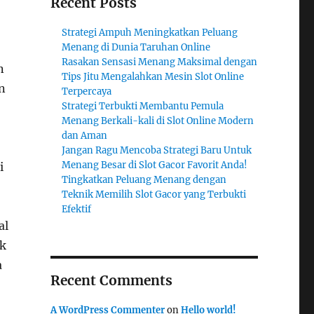
Recent Posts
Strategi Ampuh Meningkatkan Peluang
Menang di Dunia Taruhan Online
Rasakan Sensasi Menang Maksimal dengan
n
Tips Jitu Mengalahkan Mesin Slot Online
n
Terpercaya
Strategi Terbukti Membantu Pemula
Menang Berkali-kali di Slot Online Modern
dan Aman
Jangan Ragu Mencoba Strategi Baru Untuk
Menang Besar di Slot Gacor Favorit Anda!
i
Tingkatkan Peluang Menang dengan
Teknik Memilih Slot Gacor yang Terbukti
Efektif
al
ak
a
Recent Comments
A WordPress Commenter
on
Hello world!