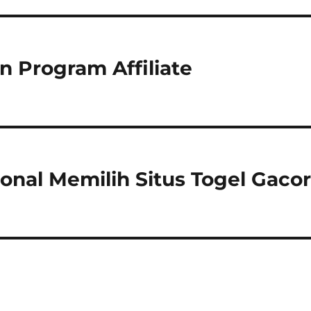
n Program Affiliate
nal Memilih Situs Togel Gaco