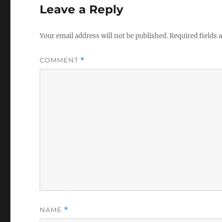
Leave a Reply
Your email address will not be published.
Required fields
COMMENT
*
NAME
*