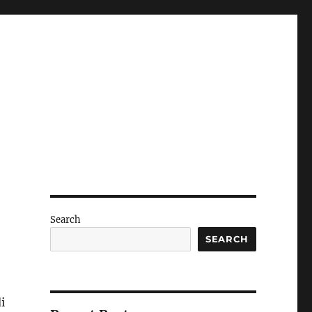
Search
SEARCH
i