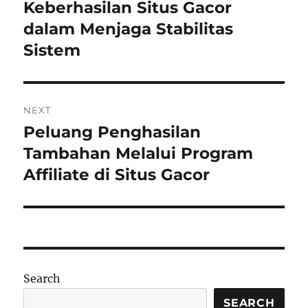
navigation
Keberhasilan Situs Gacor
Previous
post:
dalam Menjaga Stabilitas
Sistem
NEXT
Peluang Penghasilan
Next
post:
Tambahan Melalui Program
Affiliate di Situs Gacor
Search
SEARCH