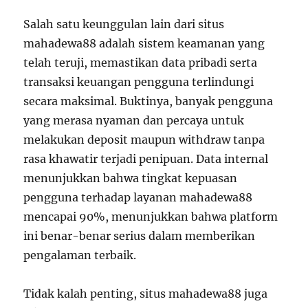
Salah satu keunggulan lain dari situs
mahadewa88 adalah sistem keamanan yang
telah teruji, memastikan data pribadi serta
transaksi keuangan pengguna terlindungi
secara maksimal. Buktinya, banyak pengguna
yang merasa nyaman dan percaya untuk
melakukan deposit maupun withdraw tanpa
rasa khawatir terjadi penipuan. Data internal
menunjukkan bahwa tingkat kepuasan
pengguna terhadap layanan mahadewa88
mencapai 90%, menunjukkan bahwa platform
ini benar-benar serius dalam memberikan
pengalaman terbaik.
Tidak kalah penting, situs mahadewa88 juga