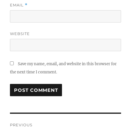
EMAIL
*
WEBSITE
Save my name, email, and website in this browser for
the next time I comment.
Post
PREVIOUS