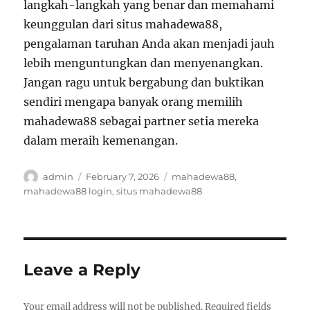
langkah-langkah yang benar dan memahami
keunggulan dari situs mahadewa88,
pengalaman taruhan Anda akan menjadi jauh
lebih menguntungkan dan menyenangkan.
Jangan ragu untuk bergabung dan buktikan
sendiri mengapa banyak orang memilih
mahadewa88 sebagai partner setia mereka
dalam meraih kemenangan.
Author
Posted
Tags
admin
February 7, 2026
mahadewa88
,
on
mahadewa88 login
,
situs mahadewa88
Leave a Reply
Your email address will not be published.
Required fields