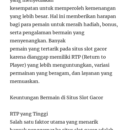
yang menyediakan
kesempatan untuk memperoleh kemenangan
yang lebih besar. Hal ini memberikan harapan
bagi para pemain untuk meraih hadiah, bonus,
serta pengalaman bermain yang
menyenangkan. Banyak
pemain yang tertarik pada situs slot gacor
karena dianggap memiliki RTP (Return to
Player) yang lebih menguntungkan, variasi
permainan yang beragam, dan layanan yang
memuaskan.
Keuntungan Bermain di Situs Slot Gacor
RTP yang Tinggi
Salah satu faktor utama yang menarik