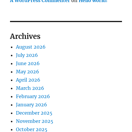
A WordPress Commenter
on
Hello world!
Archives
August 2026
July 2026
June 2026
May 2026
April 2026
March 2026
February 2026
January 2026
December 2025
November 2025
October 2025