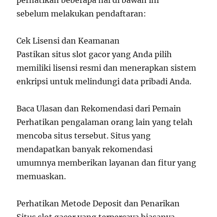
perhatikan beberapa hal di bawah ini
sebelum melakukan pendaftaran:
Cek Lisensi dan Keamanan
Pastikan situs slot gacor yang Anda pilih
memiliki lisensi resmi dan menerapkan sistem
enkripsi untuk melindungi data pribadi Anda.
Baca Ulasan dan Rekomendasi dari Pemain
Perhatikan pengalaman orang lain yang telah
mencoba situs tersebut. Situs yang
mendapatkan banyak rekomendasi
umumnya memberikan layanan dan fitur yang
memuaskan.
Perhatikan Metode Deposit dan Penarikan