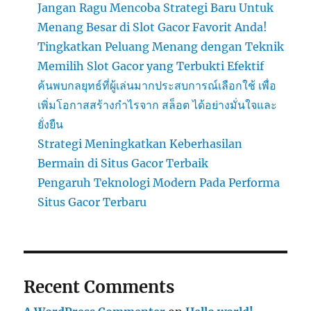
Jangan Ragu Mencoba Strategi Baru Untuk
Menang Besar di Slot Gacor Favorit Anda!
Tingkatkan Peluang Menang dengan Teknik
Memilih Slot Gacor yang Terbukti Efektif
ค้นพบกลยุทธ์ที่ผู้เล่นมากประสบการณ์เลือกใช้ เพื่อ
เพิ่มโอกาสสร้างกำไรจาก สล็อต ได้อย่างมั่นใจและ
ยั่งยืน
Strategi Meningkatkan Keberhasilan
Bermain di Situs Gacor Terbaik
Pengaruh Teknologi Modern Pada Performa
Situs Gacor Terbaru
Recent Comments