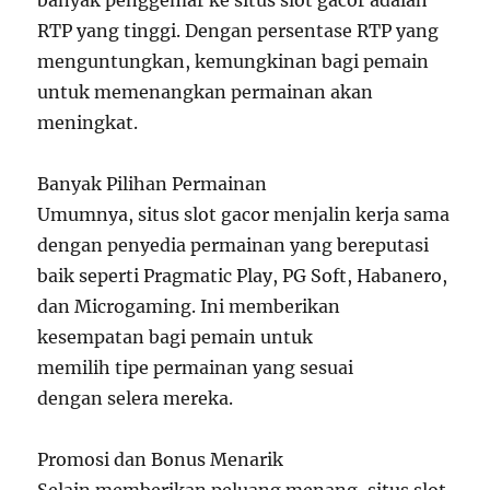
banyak penggemar ke situs slot gacor adalah
RTP yang tinggi. Dengan persentase RTP yang
menguntungkan, kemungkinan bagi pemain
untuk memenangkan permainan akan
meningkat.
Banyak Pilihan Permainan
Umumnya, situs slot gacor menjalin kerja sama
dengan penyedia permainan yang bereputasi
baik seperti Pragmatic Play, PG Soft, Habanero,
dan Microgaming. Ini memberikan
kesempatan bagi pemain untuk
memilih tipe permainan yang sesuai
dengan selera mereka.
Promosi dan Bonus Menarik