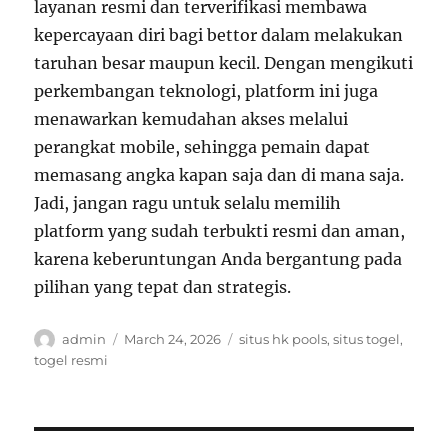
layanan resmi dan terverifikasi membawa
kepercayaan diri bagi bettor dalam melakukan
taruhan besar maupun kecil. Dengan mengikuti
perkembangan teknologi, platform ini juga
menawarkan kemudahan akses melalui
perangkat mobile, sehingga pemain dapat
memasang angka kapan saja dan di mana saja.
Jadi, jangan ragu untuk selalu memilih
platform yang sudah terbukti resmi dan aman,
karena keberuntungan Anda bergantung pada
pilihan yang tepat dan strategis.
Author
Posted
Tags
admin
March 24, 2026
situs hk pools
,
situs togel
,
on
togel resmi