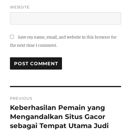
WEBSITE
Save my name, email, and website in this browser for
the next time I comment.
Post
PREVIOUS
navigation
Keberhasilan Pemain yang
Previous
post:
Mengandalkan Situs Gacor
sebagai Tempat Utama Judi