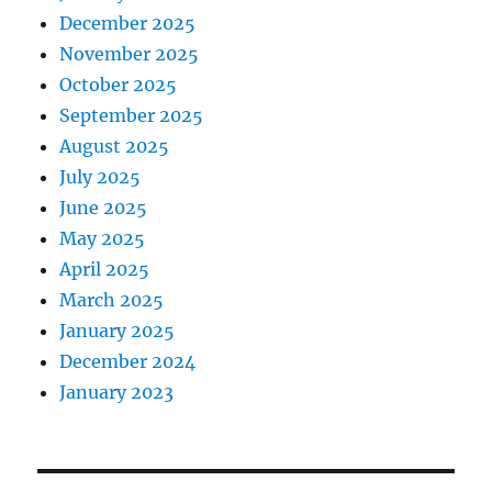
December 2025
November 2025
October 2025
September 2025
August 2025
July 2025
June 2025
May 2025
April 2025
March 2025
January 2025
December 2024
January 2023