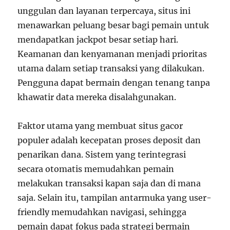
unggulan dan layanan terpercaya, situs ini
menawarkan peluang besar bagi pemain untuk
mendapatkan jackpot besar setiap hari.
Keamanan dan kenyamanan menjadi prioritas
utama dalam setiap transaksi yang dilakukan.
Pengguna dapat bermain dengan tenang tanpa
khawatir data mereka disalahgunakan.
Faktor utama yang membuat situs gacor
populer adalah kecepatan proses deposit dan
penarikan dana. Sistem yang terintegrasi
secara otomatis memudahkan pemain
melakukan transaksi kapan saja dan di mana
saja. Selain itu, tampilan antarmuka yang user-
friendly memudahkan navigasi, sehingga
pemain dapat fokus pada strategi bermain