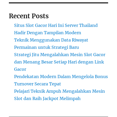
Recent Posts
Situs Slot Gacor Hari Ini Server Thailand
Hadir Dengan Tampilan Modern
Teknik Menggunakan Data Riwayat
Permainan untuk Strategi Baru
Strategi Jitu Mengalahkan Mesin Slot Gacor
dan Menang Besar Setiap Hari dengan Link
Gacor
Pendekatan Modern Dalam Mengelola Bonus
Turnover Secara Tepat
Pelajari Teknik Ampuh Mengalahkan Mesin
Slot dan Raih Jackpot Melimpah