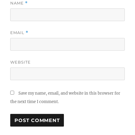
NAME
*
EMAIL
*
WEBSITE
Save my name, email, and website in this browser for
the next time I comment.