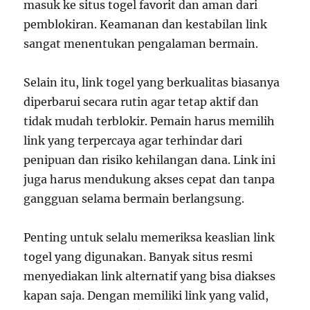
masuk ke situs togel favorit dan aman dari
pemblokiran. Keamanan dan kestabilan link
sangat menentukan pengalaman bermain.
Selain itu, link togel yang berkualitas biasanya
diperbarui secara rutin agar tetap aktif dan
tidak mudah terblokir. Pemain harus memilih
link yang terpercaya agar terhindar dari
penipuan dan risiko kehilangan dana. Link ini
juga harus mendukung akses cepat dan tanpa
gangguan selama bermain berlangsung.
Penting untuk selalu memeriksa keaslian link
togel yang digunakan. Banyak situs resmi
menyediakan link alternatif yang bisa diakses
kapan saja. Dengan memiliki link yang valid,