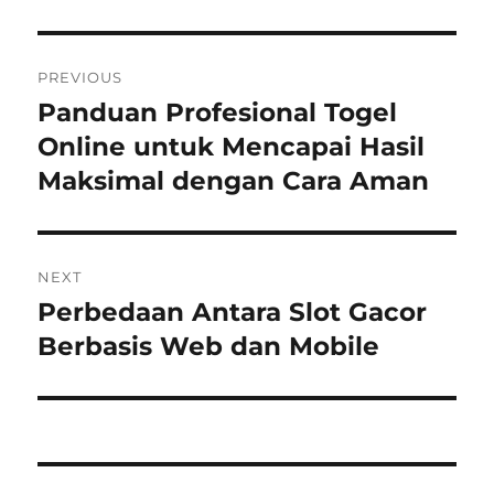
Post
PREVIOUS
navigation
Panduan Profesional Togel
Previous
post:
Online untuk Mencapai Hasil
Maksimal dengan Cara Aman
NEXT
Perbedaan Antara Slot Gacor
Next
post:
Berbasis Web dan Mobile