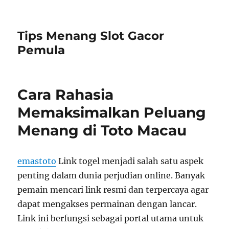
Tips Menang Slot Gacor
Pemula
Cara Rahasia
Memaksimalkan Peluang
Menang di Toto Macau
emastoto
Link togel menjadi salah satu aspek
penting dalam dunia perjudian online. Banyak
pemain mencari link resmi dan terpercaya agar
dapat mengakses permainan dengan lancar.
Link ini berfungsi sebagai portal utama untuk