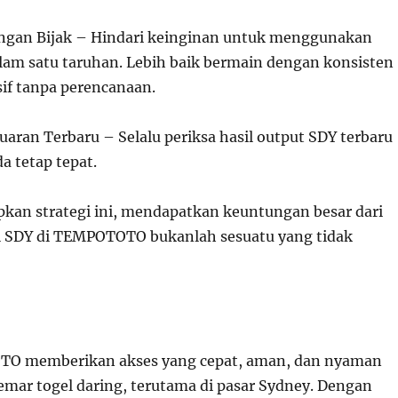
ngan Bijak – Hindari keinginan untuk menggunakan
alam satu taruhan. Lebih baik bermain dengan konsisten
if tanpa perencanaan.
uaran Terbaru – Selalu periksa hasil output SDY terbaru
da tetap tepat.
an strategi ini, mendapatkan keuntungan besar dari
l SDY di TEMPOTOTO bukanlah sesuatu yang tidak
O memberikan akses yang cepat, aman, dan nyaman
emar togel daring, terutama di pasar Sydney. Dengan