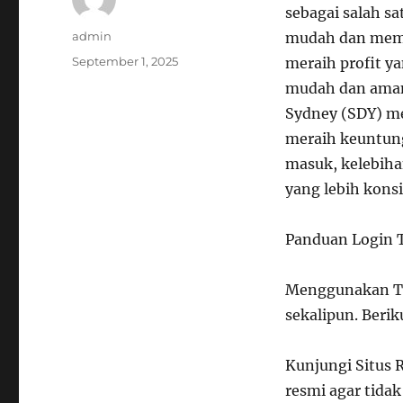
sebagai salah s
Author
admin
mudah dan memb
Posted
September 1, 2025
meraih profit y
on
mudah dan aman
Sydney (SDY) m
meraih keuntun
masuk, kelebiha
yang lebih konsi
Panduan Login
Menggunakan T
sekalipun. Berik
Kunjungi Situs
resmi agar tidak