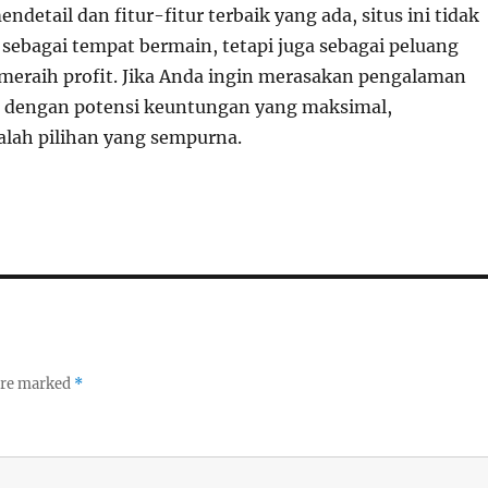
detail dan fitur-fitur terbaik yang ada, situs ini tidak
 sebagai tempat bermain, tetapi juga sebagai peluang
meraih profit. Jika Anda ingin merasakan pengalaman
e dengan potensi keuntungan yang maksimal,
ah pilihan yang sempurna.
 are marked
*