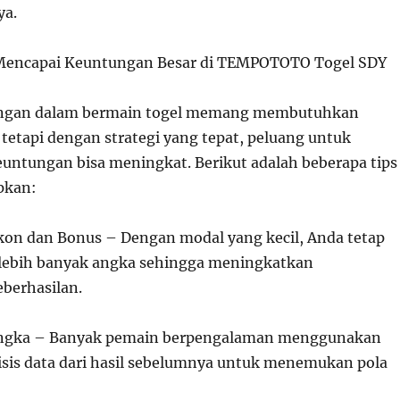
ya.
 Mencapai Keuntungan Besar di TEMPOTOTO Togel SDY
ngan dalam bermain togel memang membutuhkan
tetapi dengan strategi yang tepat, peluang untuk
ntungan bisa meningkat. Berikut adalah beberapa tips
pkan:
on dan Bonus – Dengan modal yang kecil, Anda tetap
lebih banyak angka sehingga meningkatkan
berhasilan.
ngka – Banyak pemain berpengalaman menggunakan
isis data dari hasil sebelumnya untuk menemukan pola