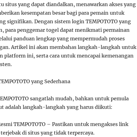
atu situs yang dapat diandalkan, menawarkan akses yang
erikan kesempatan besar bagi para pemain untuk
ang signifikan. Dengan sistem login TEMPOTOTO yang
, para penggemar togel dapat menikmati permainan
elalui panduan lengkap yang mempermudah proses
gan. Artikel ini akan membahas langkah-langkah untuk
n platform ini, serta cara untuk mencapai kemenangan
sten.
 TEMPOTOTO yang Sederhana
EMPOTOTO sangatlah mudah, bahkan untuk pemula
ut adalah langkah-langkah yang harus diikuti:
 Resmi TEMPOTOTO – Pastikan untuk mengakses link
 terjebak di situs yang tidak terpercaya.