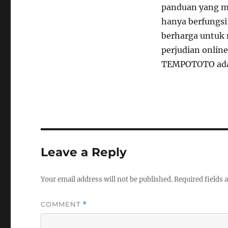
panduan yang men
hanya berfungsi
berharga untuk 
perjudian onlin
TEMPOTOTO adal
Leave a Reply
Your email address will not be published.
Required fields
COMMENT
*