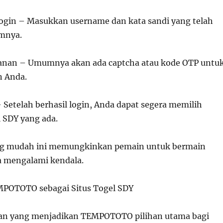
ogin – Masukkan username dan kata sandi yang telah
umnya.
manan – Umumnya akan ada captcha atau kode OTP untu
n Anda.
 Setelah berhasil login, Anda dapat segera memilih
 SDY yang ada.
ang mudah ini memungkinkan pemain untuk bermain
a mengalami kendala.
POTOTO sebagai Situs Togel SDY
san yang menjadikan TEMPOTOTO pilihan utama bagi