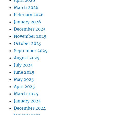
April 2026
March 2026
February 2026
January 2026
December 2025
November 2025
October 2025
September 2025
August 2025
July 2025
June 2025
May 2025
April 2025
March 2025
January 2025
December 2024