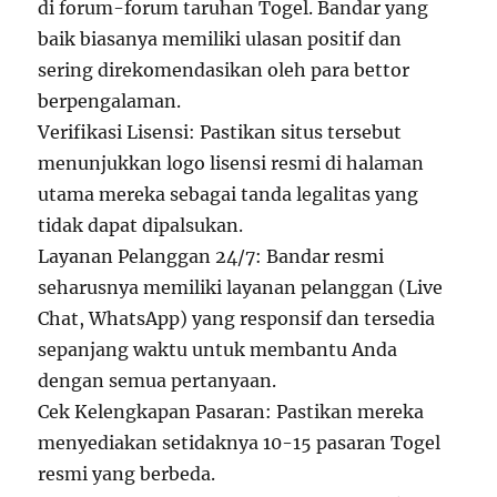
di forum-forum taruhan Togel. Bandar yang
baik biasanya memiliki ulasan positif dan
sering direkomendasikan oleh para bettor
berpengalaman.
Verifikasi Lisensi: Pastikan situs tersebut
menunjukkan logo lisensi resmi di halaman
utama mereka sebagai tanda legalitas yang
tidak dapat dipalsukan.
Layanan Pelanggan 24/7: Bandar resmi
seharusnya memiliki layanan pelanggan (Live
Chat, WhatsApp) yang responsif dan tersedia
sepanjang waktu untuk membantu Anda
dengan semua pertanyaan.
Cek Kelengkapan Pasaran: Pastikan mereka
menyediakan setidaknya 10-15 pasaran Togel
resmi yang berbeda.