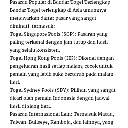
Pasaran Populer di Bandar Togel Terlengkap
Bandar Togel terlengkap di Asia umumnya
menawarkan daftar pasar yang sangat
diminati, termasuk:
Togel Singapore Pools (SGP): Pasaran yang
paling terkenal dengan jam tutup dan hasil
yang selalu konsisten.
Togel Hong Kong Pools (HK): Dikenal dengan
pengeluaran hasil setiap malam, cocok untuk
pemain yang lebih suka bertaruh pada malam
hari.
Togel Sydney Pools (SDY): Pilihan yang sangat
dicari oleh pemain Indonesia dengan jadwal
hasil di siang hari.
Pasaran Internasional Lain: Termasuk Macau,
Taiwan, Bullseye, Kamboja, dan lainnya, yang