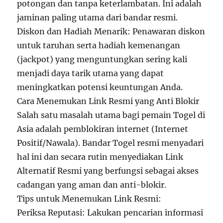
potongan dan tanpa keterlambatan. Ini adalah
jaminan paling utama dari bandar resmi.
Diskon dan Hadiah Menarik: Penawaran diskon
untuk taruhan serta hadiah kemenangan
(jackpot) yang menguntungkan sering kali
menjadi daya tarik utama yang dapat
meningkatkan potensi keuntungan Anda.
Cara Menemukan Link Resmi yang Anti Blokir
Salah satu masalah utama bagi pemain Togel di
Asia adalah pemblokiran internet (Internet
Positif/Nawala). Bandar Togel resmi menyadari
hal ini dan secara rutin menyediakan Link
Alternatif Resmi yang berfungsi sebagai akses
cadangan yang aman dan anti-blokir.
Tips untuk Menemukan Link Resmi:
Periksa Reputasi: Lakukan pencarian informasi