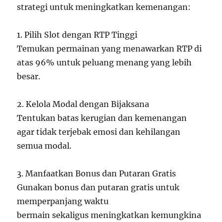
strategi untuk meningkatkan kemenangan:
1. Pilih Slot dengan RTP Tinggi
Temukan permainan yang menawarkan RTP di
atas 96% untuk peluang menang yang lebih
besar.
2. Kelola Modal dengan Bijaksana
Tentukan batas kerugian dan kemenangan
agar tidak terjebak emosi dan kehilangan
semua modal.
3. Manfaatkan Bonus dan Putaran Gratis
Gunakan bonus dan putaran gratis untuk
memperpanjang waktu
bermain sekaligus meningkatkan kemungkina