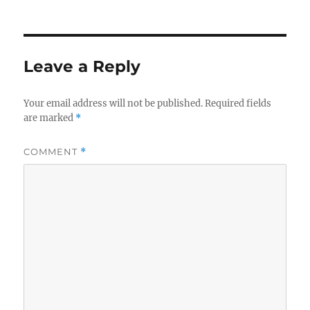
on
Leave a Reply
Your email address will not be published.
Required fields
are marked
*
COMMENT
*