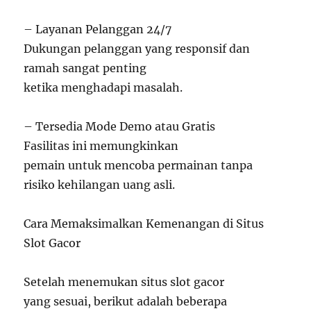
– Layanan Pelanggan 24/7
Dukungan pelanggan yang responsif dan
ramah sangat penting
ketika menghadapi masalah.
– Tersedia Mode Demo atau Gratis
Fasilitas ini memungkinkan
pemain untuk mencoba permainan tanpa
risiko kehilangan uang asli.
Cara Memaksimalkan Kemenangan di Situs
Slot Gacor
Setelah menemukan situs slot gacor
yang sesuai, berikut adalah beberapa