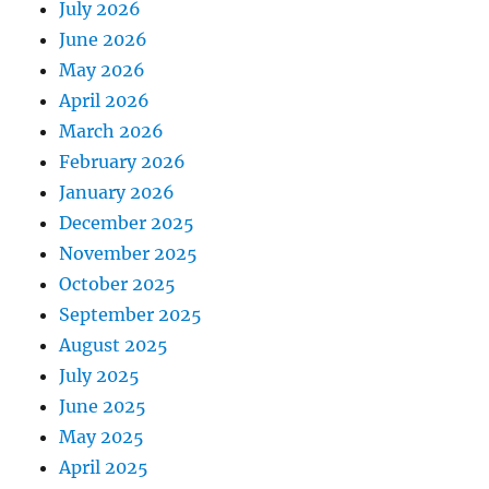
July 2026
June 2026
May 2026
April 2026
March 2026
February 2026
January 2026
December 2025
November 2025
October 2025
September 2025
August 2025
July 2025
June 2025
May 2025
April 2025