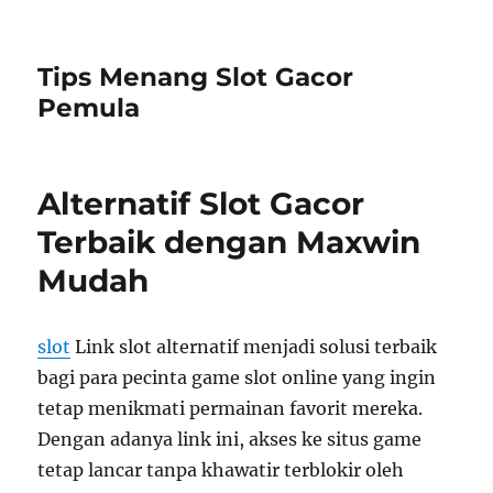
Tips Menang Slot Gacor
Pemula
Alternatif Slot Gacor
Terbaik dengan Maxwin
Mudah
slot
Link slot alternatif menjadi solusi terbaik
bagi para pecinta game slot online yang ingin
tetap menikmati permainan favorit mereka.
Dengan adanya link ini, akses ke situs game
tetap lancar tanpa khawatir terblokir oleh