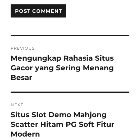
Post
PREVIOUS
navigation
Mengungkap Rahasia Situs
Previous
post:
Gacor yang Sering Menang
Besar
NEXT
Situs Slot Demo Mahjong
Next
post:
Scatter Hitam PG Soft Fitur
Modern