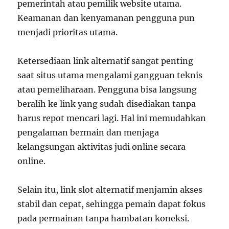
pemerintah atau pemilik website utama.
Keamanan dan kenyamanan pengguna pun
menjadi prioritas utama.
Ketersediaan link alternatif sangat penting
saat situs utama mengalami gangguan teknis
atau pemeliharaan. Pengguna bisa langsung
beralih ke link yang sudah disediakan tanpa
harus repot mencari lagi. Hal ini memudahkan
pengalaman bermain dan menjaga
kelangsungan aktivitas judi online secara
online.
Selain itu, link slot alternatif menjamin akses
stabil dan cepat, sehingga pemain dapat fokus
pada permainan tanpa hambatan koneksi.