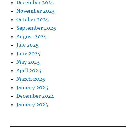
December 2025
November 2025
October 2025
September 2025
August 2025
July 2025
June 2025
May 2025
April 2025
March 2025
January 2025
December 2024
January 2023