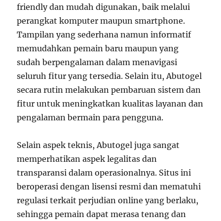
friendly dan mudah digunakan, baik melalui
perangkat komputer maupun smartphone.
Tampilan yang sederhana namun informatif
memudahkan pemain baru maupun yang
sudah berpengalaman dalam menavigasi
seluruh fitur yang tersedia. Selain itu, Abutogel
secara rutin melakukan pembaruan sistem dan
fitur untuk meningkatkan kualitas layanan dan
pengalaman bermain para pengguna.
Selain aspek teknis, Abutogel juga sangat
memperhatikan aspek legalitas dan
transparansi dalam operasionalnya. Situs ini
beroperasi dengan lisensi resmi dan mematuhi
regulasi terkait perjudian online yang berlaku,
sehingga pemain dapat merasa tenang dan