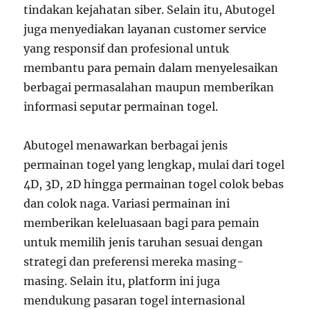
tindakan kejahatan siber. Selain itu, Abutogel
juga menyediakan layanan customer service
yang responsif dan profesional untuk
membantu para pemain dalam menyelesaikan
berbagai permasalahan maupun memberikan
informasi seputar permainan togel.
Abutogel menawarkan berbagai jenis
permainan togel yang lengkap, mulai dari togel
4D, 3D, 2D hingga permainan togel colok bebas
dan colok naga. Variasi permainan ini
memberikan keleluasaan bagi para pemain
untuk memilih jenis taruhan sesuai dengan
strategi dan preferensi mereka masing-
masing. Selain itu, platform ini juga
mendukung pasaran togel internasional